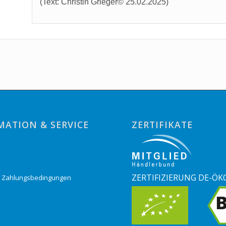
(Text: Christin Grieger© 25.02.2025)
MATION & SERVICE
ZERTIFIKATE
o
ZERTIFIZIERUNG DE-ÖK
& Zahlungsbedingungen