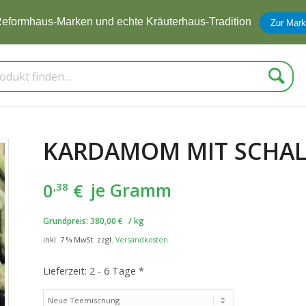
eformhaus-Marken und echte Kräuterhaus-Tradition
Zur Mark
Suche
KARDAMOM MIT SCHAL
0
€
je Gramm
,38
Grundpreis:
380,00
€
/
kg
inkl. 7 % MwSt.
zzgl.
Versandkosten
Lieferzeit:
2 - 6 Tage *