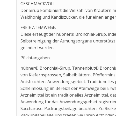
GESCHMACKVOLL:
Der Sirup kombiniert die Vielzahl von Kräutern mi
Waldhonig und Kandiszucker, die für einen ang
FREIE ATEMWEGE:
Diese erzeugt der hübner® Bronchial-Sirup, indem
Selbstreinigung der Atmungsorgane unterstützt
gelindert werden.
Pflichtangaben:
hübner® Bronchial-Sirup. Tannenblut® Bronchial
von Kiefernsprossen, Salbeiblättern, Pfeffermin
Anisfrüchten. Anwendungsgebiet: Traditionelles p
Schleimlösung im Bereich der Atemwege bei Erwa
Arzneimittel ist ein traditionelles Arzneimittel, d
Anwendung für das Anwendungsgebiet registriert 
Saccharose. Packungsbeilage beachten. Zu Risik
Packungsbeilage und fragen Sie Ihren Arzt oder 