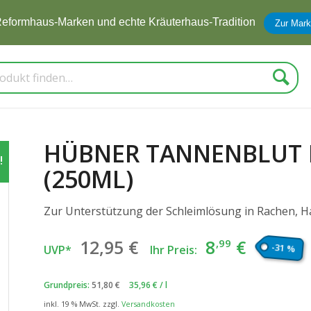
zum Newsletter anmelden und
5 € Rabatt
erhalten
Zur Anmel
Suche
HÜBNER TANNENBLUT 
!
(250ML)
Zur Unterstützung der Schleimlösung in Rachen, H
Ursprünglicher
Aktuell
12
,95
€
8
€
,99
-31 %
UVP*
Ihr Preis:
Preis
Preis
war:
ist:
Grundpreis:
51,80
€
35,96
€
/
l
12
€
8
€.
,95
,99
inkl. 19 % MwSt.
zzgl.
Versandkosten