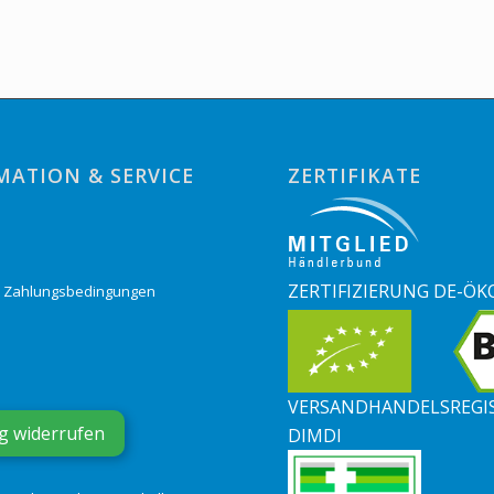
MATION & SERVICE
ZERTIFIKATE
o
ZERTIFIZIERUNG DE-ÖK
& Zahlungsbedingungen
VERSANDHANDELSREGI
g widerrufen
DIMDI