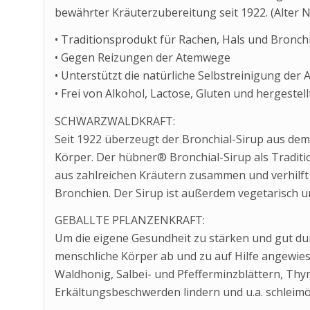
bewährter Kräuterzubereitung seit 1922. (Alter
• Traditionsprodukt für Rachen, Hals und Bronch
• Gegen Reizungen der Atemwege
• Unterstützt die natürliche Selbstreinigung de
• Frei von Alkohol, Lactose, Gluten und hergestel
SCHWARZWALDKRAFT:
Seit 1922 überzeugt der Bronchial-Sirup aus de
Körper. Der hübner® Bronchial-Sirup als Traditio
aus zahlreichen Kräutern zusammen und verhilft
Bronchien. Der Sirup ist außerdem vegetarisch un
GEBALLTE PFLANZENKRAFT:
Um die eigene Gesundheit zu stärken und gut dur
menschliche Körper ab und zu auf Hilfe angewies
Waldhonig, Salbei- und Pfefferminzblättern, Thym
Erkältungsbeschwerden lindern und u.a. schleimö