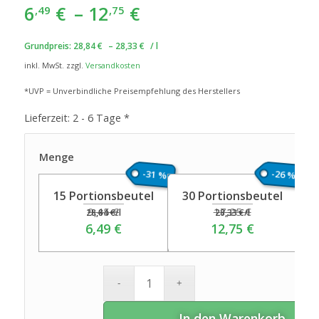
6
€
–
12
€
,49
,75
Grundpreis:
28,84
€
–
28,33
€
/
l
inkl. MwSt.
zzgl.
Versandkosten
*UVP = Unverbindliche Preisempfehlung des Herstellers
Lieferzeit:
2 - 6 Tage *
Menge
-31 %
-26 %
15 Portionsbeutel
30 Portionsbeutel
9,45
€
17,25
€
28,84
€
/
l
28,33
€
/
l
6,49
€
12,75
€
In den Warenkorb