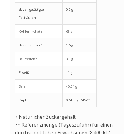
davon gesättigte
0,9 g
Fettsäuren
Kohlenhydrate
69 g
davon Zucker*
1,6 g
Ballaststoffe
3,9 g
Eiweiß
11 g
Salz
<0,01 g
Kupfer
0,61 mg 61%**
* Natürlicher Zuckergehalt
** Referenzmenge (Tageszufuhr) für einen
durchschnittlichen Erwachsenen (8.400 kJ /