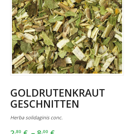
GOLDRUTENKRAUT
GESCHNITTEN
Herba solidaginis conc.
2
€
–
8
€
,80
,00