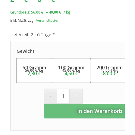
Grundpreis:
56,00
€
–
40,00
€
/
kg
inkl. MwSt.
zzgl.
Versandkosten
Lieferzeit:
2 - 6 Tage *
Gewicht
50 Gramm
100 Gramm
200 Gramm
56,00
€
/
kg
45,00
€
/
kg
40,00
€
/
kg
2,80
€
4,50
€
8,00
€
In den Warenkorb