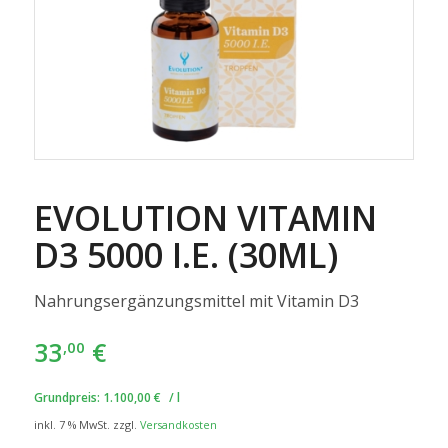
EVOLUTION VITAMIN
D3 5000 I.E. (30ML)
Nahrungsergänzungsmittel mit Vitamin D3
33
€
,00
Grundpreis:
1.100,00
€
/
l
inkl. 7 % MwSt.
zzgl.
Versandkosten