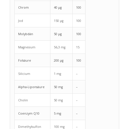
Chrom
40 µg
100
Jod
150 µg
100
Molybdän
50 µg
100
Magnesium
56,3 mg
15
Folsäure
200 µg
100
Silicium
1 mg
–
Alpha-Liponsäure
50 mg
–
Cholin
50 mg
–
Coenzym Q10
5 mg
–
Dimethylsulfon
100 mg
–