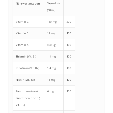
Tagesdosis
Nährwertangaben
(10ml)
Vitamin C
160 mg
200
Vitamin E
12 mg
100
Vitamin A
800 µg
100
Thiamin (Vit. B!)
1,1 mg
100
Riboflavin (Vit. B2)
1,4 mg
100
Niacin (Vit. B3)
16 mg
100
Pantothensäure/
6 mg
100
Pantothenic acid (
Vit. B5)