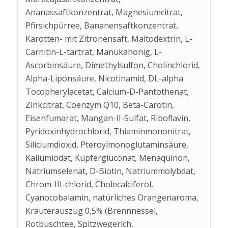
Ananassaftkonzentrat, Magnesiumcitrat,
Pfirsichpürree, Bananensaftkonzentrat,
Karotten- mit Zitronensaft, Maltodextrin, L-
Carnitin-L-tartrat, Manukahonig, L-
Ascorbinsäure, Dimethylsulfon, Cholinchlorid,
Alpha-Liponsäure, Nicotinamid, DL-alpha
Tocopherylacetat, Calcium-D-Pantothenat,
Zinkcitrat, Coenzym Q10, Beta-Carotin,
Eisenfumarat, Mangan-II-Sulfat, Riboflavin,
Pyridoxinhydrochlorid, Thiaminmononitrat,
Siliciumdioxid, Pteroylmonoglutaminsäure,
Kaliumiodat, Kupfergluconat, Menaquinon,
Natriumselenat, D-Biotin, Natriummolybdat,
Chrom-III-chlorid, Cholecalciferol,
Cyanocobalamin, natürliches Orangenaroma,
Kräuterauszug 0,5% (Brennnessel,
Rotbuschtee, Spitzwegerich,