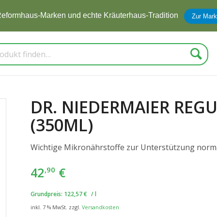
Suche
DR. NIEDERMAIER REG
(350ML)
Wichtige Mikronährstoffe zur Unterstützung nor
42
€
,90
Grundpreis:
122,57
€
/
l
inkl. 7 % MwSt.
zzgl.
Versandkosten