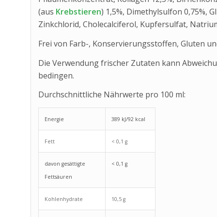
(aus
Krebstieren
) 1,5%, Dimethylsulfon 0,75%, 
Zinkchlorid, Cholecalciferol, Kupfersulfat, Natriu
Frei von Farb-, Konservierungsstoffen, Gluten und
Die Verwendung frischer Zutaten kann Abweich
bedingen.
Durchschnittliche Nährwerte pro 100 ml:
Energie
389 kJ/92 kcal
Fett
< 0,1 g
davon gesättigte
< 0,1 g
Fettsäuren
Kohlenhydrate
10,5 g