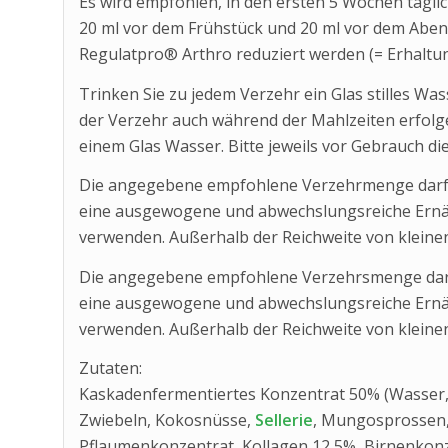
Es wird empfohlen, in den ersten 5 Wochen tägli
20 ml vor dem Frühstück und 20 ml vor dem Aben
Regulatpro® Arthro reduziert werden (= Erhalt
Trinken Sie zu jedem Verzehr ein Glas stilles W
der Verzehr auch während der Mahlzeiten erfolg
einem Glas Wasser. Bitte jeweils vor Gebrauch die
Die angegebene empfohlene Verzehrmenge darf ni
eine ausgewogene und abwechslungsreiche Ernä
verwenden. Außerhalb der Reichweite von kleinen
Die angegebene empfohlene Verzehrsmenge darf n
eine ausgewogene und abwechslungsreiche Ernä
verwenden. Außerhalb der Reichweite von kleinen
Zutaten:
Kaskadenfermentiertes Konzentrat 50% (Wasser, 
Zwiebeln, Kokosnüsse,
Sellerie
, Mungosprossen, 
Pflaumenkonzentrat, Kollagen 12,5%, Birnenkonz