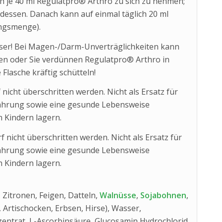
ch je 40 ml Regulatpro® Arthro zu sich zu nehmen;
dessen. Danach kann auf einmal täglich 20 ml
ungsmenge).
asser! Bei Magen-/Darm-Unverträglichkeiten kann
en oder Sie verdünnen Regulatpro® Arthro in
 Flasche kräftig schütteln!
cht überschritten werden. Nicht als Ersatz für
hrung sowie eine gesunde Lebensweise
 Kindern lagern.
icht überschritten werden. Nicht als Ersatz für
hrung sowie eine gesunde Lebensweise
 Kindern lagern.
Zitronen, Feigen, Datteln,
Walnüsse
,
Sojabohnen
,
Artischocken, Erbsen, Hirse), Wasser,
entrat, L-Ascorbinsäure, Glucosamin Hydrochlorid