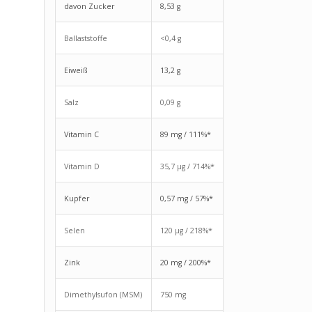
davon Zucker
8,53 g
Ballaststoffe
<0,4 g
Eiweiß
13,2 g
Salz
0,09 g
Vitamin C
89 mg / 111%*
Vitamin D
35,7 μg / 714%*
Kupfer
0,57 mg / 57%*
Selen
120 μg / 218%*
Zink
20 mg / 200%*
Dimethylsufon (MSM)
750 mg