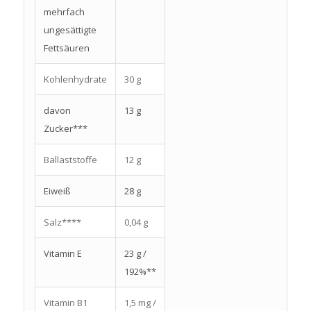
mehrfach
ungesättigte
Fettsäuren
Kohlenhydrate
30 g
davon
13 g
Zucker***
Ballaststoffe
12 g
Eiweiß
28 g
Salz****
0,04 g
Vitamin E
23 g /
192%**
Vitamin B1
1,5 mg /