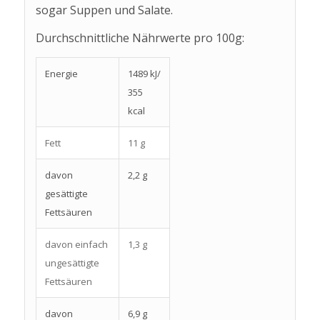
sogar Suppen und Salate.
Durchschnittliche Nährwerte pro 100g:
Energie
1489 kJ/
355
kcal
Fett
11 g
davon
2,2 g
gesättigte
Fettsäuren
davon einfach
1,3 g
ungesättigte
Fettsäuren
davon
6,9 g