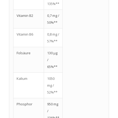
135%**
Vitamin B2
0,7 mg /
50%**
Vitamin B6
0,8 mg /
57%**
Folsäure
130 µg
/
65%**
Kalium
1050
mg /
52%**
Phosphor
950 mg
/
136%**