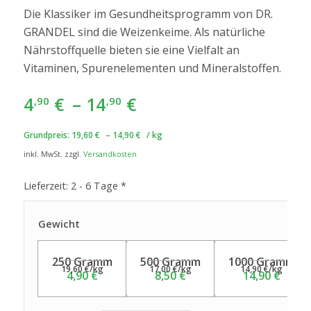
Die Klassiker im Gesundheitsprogramm von DR.
GRANDEL sind die Weizenkeime. Als natürliche
Nährstoffquelle bieten sie eine Vielfalt an
Vitaminen, Spurenelementen und Mineralstoffen.
4
€
–
14
€
,90
,90
Grundpreis:
19,60
€
–
14,90
€
/
kg
inkl. MwSt.
zzgl.
Versandkosten
Lieferzeit:
2 - 6 Tage *
Gewicht
250 Gramm
500 Gramm
1000 Gramm
19,60
€
/
kg
17,00
€
/
kg
14,90
€
/
kg
4,90
€
8,50
€
14,90
€