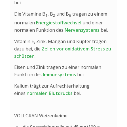
bei.
Die Vitamine B
, B
und B
tragen zu einem
1
2
6
normalen
Energiestoffwechsel
und einer
normalen Funktion des
Nervensystems
bei.
Vitamin E, Zink, Mangan und Kupfer tragen
dazu bei, die
Zellen vor oxidativem Stress zu
schützen
.
Eisen und Zink tragen zu einer normalen
Funktion des
Immunsystems
bei.
Kalium trägt zur Aufrechterhaltung
eines
normalen Blutdrucks
bei.
VOLLGRAN Weizenkeime:
die Spermidinquelle mit 48 mg/100 g