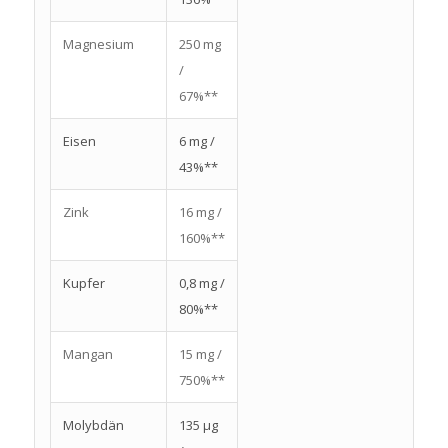
Magnesium
250 mg
/
67%**
Eisen
6 mg /
43%**
Zink
16 mg /
160%**
Kupfer
0,8 mg /
80%**
Mangan
15 mg /
750%**
Molybdän
135 µg