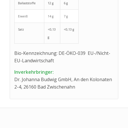
Ballaststoffe
12 g
6 g
Eiweiß
14 g
7 g
Salz
<0,13
<0,13 g
g
Bio-Kennzeichnung: DE-ÖKO-039 EU-/Nicht-
EU-Landwirtschaft
Inverkehrbringer:
Dr. Johanna Budwig GmbH, An den Kolonaten
2-4, 26160 Bad Zwischenahn