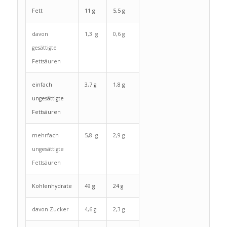
Fett
11 g
5,5 g
davon
1,3 g
0,6 g
gesättigte
Fettsäuren
einfach
3,7 g
1,8 g
ungesättigte
Fettsäuren
mehrfach
5,8 g
2,9 g
ungesättigte
Fettsäuren
Kohlenhydrate
49 g
24 g
davon Zucker
4,6 g
2,3 g