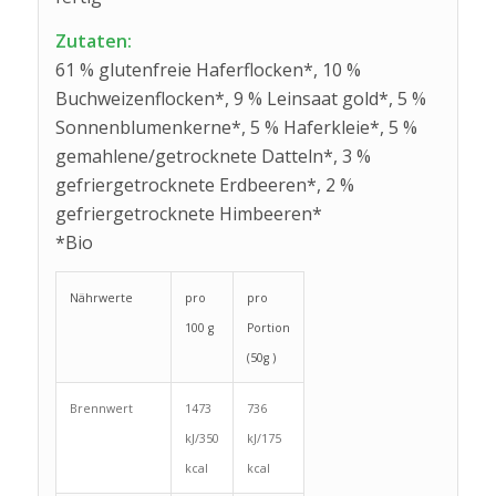
Zutaten:
61 % glutenfreie Haferflocken*, 10 %
Buchweizenflocken*, 9 % Leinsaat gold*, 5 %
Sonnenblumenkerne*, 5 % Haferkleie*, 5 %
gemahlene/getrocknete Datteln*, 3 %
gefriergetrocknete Erdbeeren*, 2 %
gefriergetrocknete Himbeeren*
*Bio
Nährwerte
pro
pro
100 g
Portion
(50g )
Brennwert
1473
736
kJ/350
kJ/175
kcal
kcal