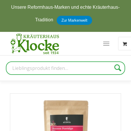
ere Reformhaus-Marken und echte Kräuterhaus-
J
Tradition
Zur Markenwelt
Suche