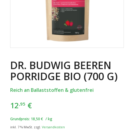
DR. BUDWIG BEEREN
PORRIDGE BIO (700 G)
Reich an Ballaststoffen & glutenfrei
12
€
,95
Grundpreis:
18,50
€
/
kg
inkl. 7 % MwSt.
zzgl.
Versandkosten