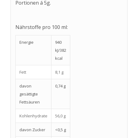
Portionen á 5g.
Nährstoffe pro 100 ml:
Energie
940
kJ/382
kcal
Fett
8,1 g
davon
0,74 g
gesättigte
Fettsäuren
Kohlenhydrate
56,0 g
davon Zucker
<0,5 g