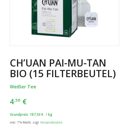
CH’UAN PAI-MU-TAN
BIO (15 FILTERBEUTEL)
Weißer Tee
4
€
,50
Grundpreis:
187,50
€
/
kg
inkl. 7 % MwSt.
zzgl.
Versandkosten