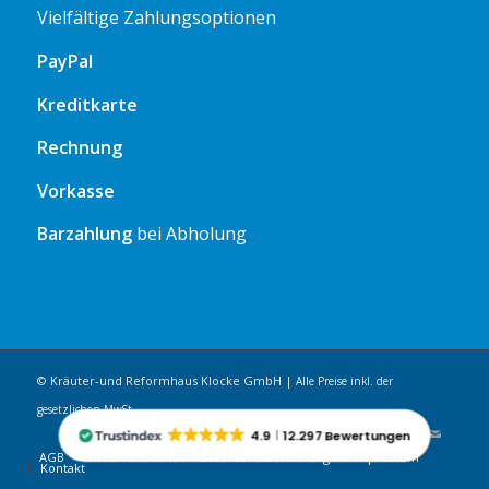
Vielfältige Zahlungsoptionen
PayPal
Kreditkarte
Rechnung
Vorkasse
Barzahlung
bei Abholung
© Kräuter-und Reformhaus Klocke GmbH |
Alle Preise inkl. der
gesetzlichen MwSt.
4.9
12.297 Bewertungen
AGB
Widerrufsrecht
Datenschutzerklärung
Impressum
Kontakt