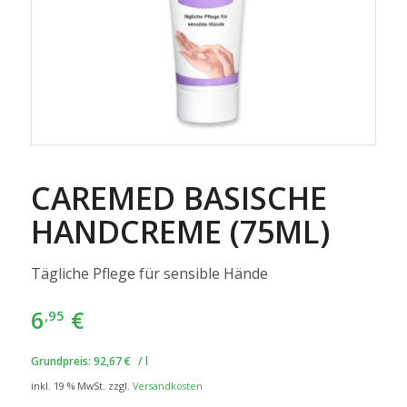
CAREMED BASISCHE
HANDCREME (75ML)
Tägliche Pflege für sensible Hände
6
€
,95
Grundpreis:
92,67
€
/
l
inkl. 19 % MwSt.
zzgl.
Versandkosten