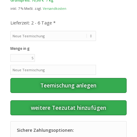
Grundpreis:
70,00
€
/
kg
inkl. 7 % MwSt.
zzgl.
Versandkosten
Lieferzeit:
2 - 6 Tage *
Menge in g
Teemischung anlegen
weitere Teezutat hinzufügen
Sichere Zahlungsoptionen: