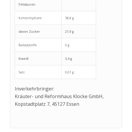
Fettsäuren
Kohlenhydrate
58,8 g
davon Zucker
21,9 g
Ballaststoffe
0 g
Eiweiß
3,4 g
Salz
0,01 g
Inverkehrbringer:
Kräuter- und Reformhaus Klocke GmbH,
Kopstadtplatz 7, 45127 Essen