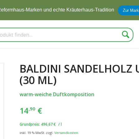
eformhaus-Marken und echte Kräuterhaus-Tradition
Zur Mark
Suche
BALDINI SANDELHOLZ 
(30 ML)
warm-weiche Duftkomposition
14
€
,90
Grundpreis:
496,67
€
/
l
inkl. 19 % MwSt.
zzgl.
Versandkosten