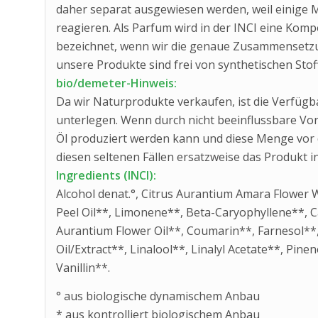
daher separat ausgewiesen werden, weil einige M
reagieren. Als Parfum wird in der INCI eine Kom
bezeichnet, wenn wir die genaue Zusammensetzu
unsere Produkte sind frei von synthetischen Stof
bio/demeter-Hinweis:
Da wir Naturprodukte verkaufen, ist die Verfüg
unterlegen. Wenn durch nicht beeinflussbare V
Öl produziert werden kann und diese Menge vor de
diesen seltenen Fällen ersatzweise das Produkt in
Ingredients (INCI):
Alcohol denat.°, Citrus Aurantium Amara Flower 
Peel Oil**, Limonene**, Beta-Caryophyllene**, Ca
Aurantium Flower Oil**, Coumarin**, Farnesol**,
Oil/Extract**, Linalool**, Linalyl Acetate**, Pin
Vanillin**.
° aus biologische dynamischem Anbau
* aus kontrolliert biologischem Anbau