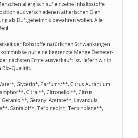
enschen allergisch auf einzelne Inhaltsstoffe
position aus verschiedenen ätherischen Ölen
ng als Duftgeheimnis bewahren wollen. Alle
fen!
barkeit der Rohstoffe natürlichen Schwankungen
orkommnisse nur eine begrenzte Menge Demeter-
r nächsten Ernte ausverkauft ist, liefern wir in
 Bio-Qualität.
Water*, Glycerin*, Parfum*/**, Citrus Aurantium
mphor**, Citral**, Citronellol**, Citrus
 Geraniol**, Geranyl Acetate**, Lavandula
ene**, Santalol**, Terpineol**, Terpinolene**,