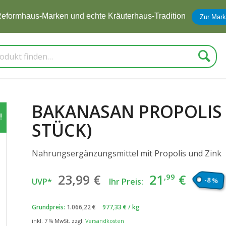
eformhaus-Marken und echte Kräuterhaus-Tradition
Zur Mark
Suche
BAKANASAN PROPOLIS 
!
STÜCK)
Nahrungsergänzungsmittel mit Propolis und Zink
Ursprünglicher
Aktuel
23
,99
€
21
€
,99
-8 %
UVP*
Ihr Preis:
Preis
Preis
war:
ist:
Grundpreis:
1.066,22
€
977,33
€
/
kg
23
€
21
€
,99
,99
inkl. 7 % MwSt.
zzgl.
Versandkosten