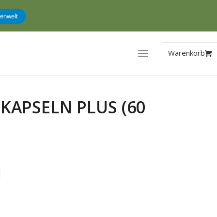
enwelt
KAPSELN PLUS (60
ler
.