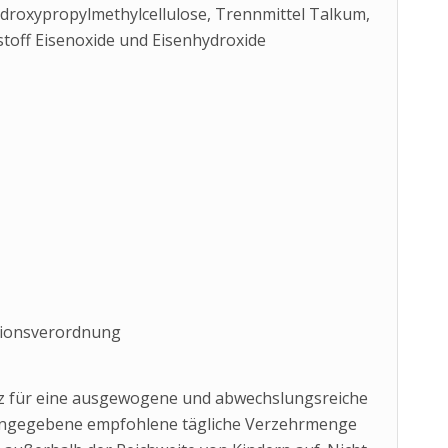
ydroxypropylmethylcellulose, Trennmittel Talkum,
bstoff Eisenoxide und Eisenhydroxide
tionsverordnung
tz für eine ausgewogene und abwechslungsreiche
angegebene empfohlene tägliche Verzehrmenge