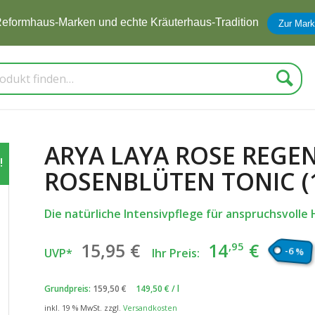
eformhaus-Marken und echte Kräuterhaus-Tradition
Zur Mark
Suche
ARYA LAYA ROSE REGE
!
ROSENBLÜTEN TONIC (
Die natürliche Intensivpflege für anspruchsvolle 
Ursprünglicher
Aktuel
15
,95
€
14
€
,95
-6 %
UVP*
Ihr Preis:
Preis
Preis
war:
ist:
Grundpreis:
159,50
€
149,50
€
/
l
15
€
14
€
,95
,95
inkl. 19 % MwSt.
zzgl.
Versandkosten