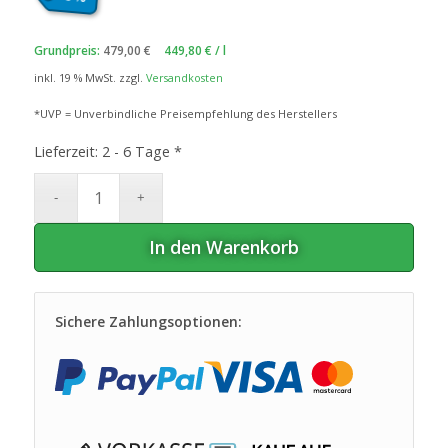
war:
ist:
23
€
22
€.
,95
,49
Grundpreis:
479,00
€
449,80
€
/
l
inkl. 19 % MwSt.
zzgl.
Versandkosten
*UVP = Unverbindliche Preisempfehlung des Herstellers
Lieferzeit:
2 - 6 Tage *
In den Warenkorb
Sichere Zahlungsoptionen: