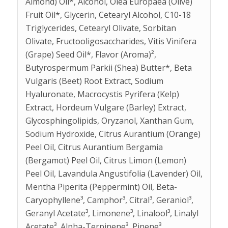
Almond) Oil*, Alcohol, Olea Europaea (Olive)
Fruit Oil*, Glycerin, Cetearyl Alcohol, C10-18
Triglycerides, Cetearyl Olivate, Sorbitan
Olivate, Fructooligosaccharides, Vitis Vinifera
(Grape) Seed Oil*, Flavor (Aroma)²,
Butyrospermum Parkii (Shea) Butter*, Beta
Vulgaris (Beet) Root Extract, Sodium
Hyaluronate, Macrocystis Pyrifera (Kelp)
Extract, Hordeum Vulgare (Barley) Extract,
Glycosphingolipids, Oryzanol, Xanthan Gum,
Sodium Hydroxide, Citrus Aurantium (Orange)
Peel Oil, Citrus Aurantium Bergamia
(Bergamot) Peel Oil, Citrus Limon (Lemon)
Peel Oil, Lavandula Angustifolia (Lavender) Oil,
Mentha Piperita (Peppermint) Oil, Beta-
Caryophyllene³, Camphor³, Citral³, Geraniol³,
Geranyl Acetate³, Limonene³, Linalool³, Linalyl
Acetate³, Alpha-Terpinene³, Pinene³,