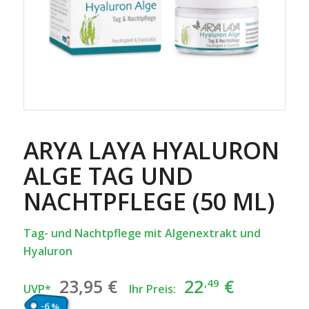
ARYA LAYA HYALURON
ALGE TAG UND
NACHTPFLEGE (50 ML)
Tag- und Nachtpflege mit Algenextrakt und
Hyaluron
Ursprünglicher
Aktuelle
23
,95
€
22
€
,49
UVP*
Ihr Preis:
Preis
Preis
-6 %