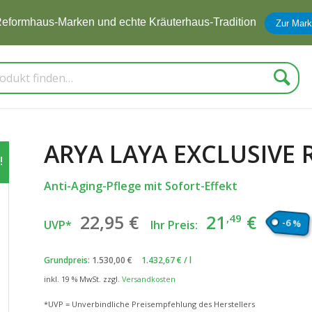
eformhaus-Marken und echte Kräuterhaus-Tradition
Zur Mark
Suche
ARYA LAYA EXCLUSIVE 
!
Anti-Aging-Pflege mit Sofort-Effekt
Ursprünglicher
Aktuel
22
,95
€
21
€
,49
-6 %
UVP*
Ihr Preis:
Preis
Preis
war:
ist:
Grundpreis:
1.530,00
€
1.432,67
€
/
l
22
€
21
€
,95
,49
inkl. 19 % MwSt.
zzgl.
Versandkosten
*UVP = Unverbindliche Preisempfehlung des Herstellers