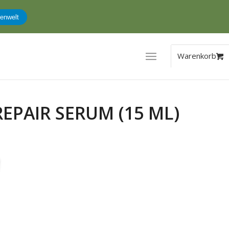
enwelt
REPAIR SERUM (15 ML)
ler
.