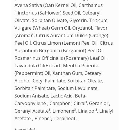
Avena Sativa (Oat) Kernel Oil, Carthamus
Tinctorius (Safflower) Seed Oil, Cetearyl
Olivate, Sorbitan Olivate, Glycerin, Triticum
Vulgare (Wheat) Germ Oil, Oryzanol, Flavor
(Aroma)², Citrus Aurantium Dulcis (Orange)
Peel Oil, Citrus Limon (Lemon) Peel Oil, Citrus
Aurantium Bergamia (Bergamot) Peel Oil,
Rosmarinus Officinalis (Rosemary) Leaf Oil,
Lavandula Oil/Extract, Mentha Piperita
(Peppermint) Oil, Xanthan Gum, Cetearyl
Alcohol, Cetyl Palmitate, Sorbitan Oleate,
Sorbitan Palmitate, Sodium Levulinate,
Sodium Anisate, Lactic Acid, Beta-
Caryophyllene³, Camphor³, Citral³, Geraniol³,
Geranyl Acetate³, Limonene³, Linalool³, Linalyl
Acetate³, Pinene³, Terpineol³.
* aus kbA,