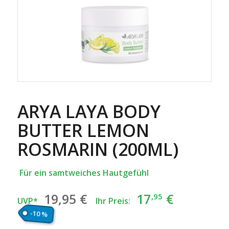
ARYA LAYA BODY
BUTTER LEMON
ROSMARIN (200ML)
Für ein samtweiches Hautgefühl
Ursprünglicher
Aktuelle
19
,95
€
17
€
,95
UVP*
Ihr Preis:
Preis
Preis
-10 %
war:
ist: