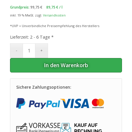
19
€
17
€.
,95
,95
Grundpreis:
99,75
€
89,75
€
/
l
inkl. 19 % MwSt.
zzgl.
Versandkosten
*UVP = Unverbindliche Preisempfehlung des Herstellers
Lieferzeit:
2 - 6 Tage *
In den Warenkorb
Sichere Zahlungsoptionen: