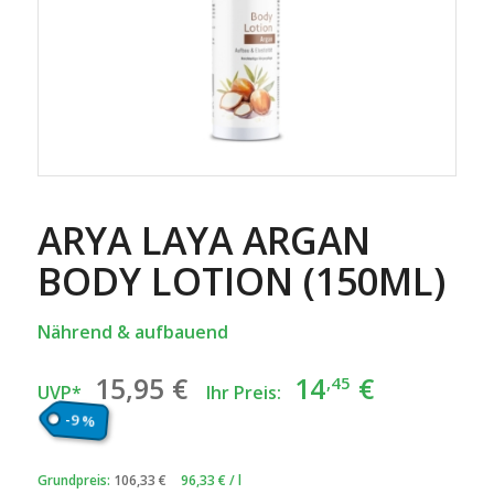
ARYA LAYA ARGAN
BODY LOTION (150ML)
Nährend & aufbauend
Ursprünglicher
Aktuelle
15
,95
€
14
€
,45
UVP*
Ihr Preis:
Preis
Preis
-9 %
war:
ist:
15
€
14
€.
,95
,45
Grundpreis:
106,33
€
96,33
€
/
l