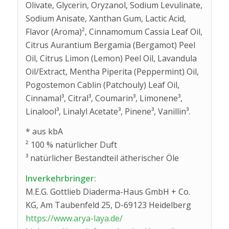
Olivate, Glycerin, Oryzanol, Sodium Levulinate,
Sodium Anisate, Xanthan Gum, Lactic Acid,
Flavor (Aroma)², Cinnamomum Cassia Leaf Oil,
Citrus Aurantium Bergamia (Bergamot) Peel
Oil, Citrus Limon (Lemon) Peel Oil, Lavandula
Oil/Extract, Mentha Piperita (Peppermint) Oil,
Pogostemon Cablin (Patchouly) Leaf Oil,
Cinnamal³, Citral³, Coumarin³, Limonene³,
Linalool³, Linalyl Acetate³, Pinene³, Vanillin³.
* aus kbA
² 100 % natürlicher Duft
³ natürlicher Bestandteil ätherischer Öle
Inverkehrbringer:
M.E.G. Gottlieb Diaderma-Haus GmbH + Co.
KG, Am Taubenfeld 25, D-69123 Heidelberg
https://www.arya-laya.de/