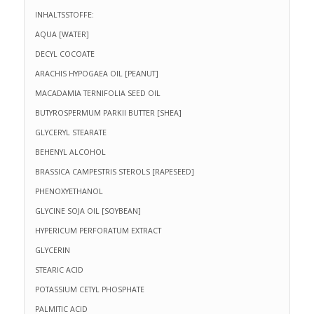
INHALTSSTOFFE:
AQUA [WATER]
DECYL COCOATE
ARACHIS HYPOGAEA OIL [PEANUT]
MACADAMIA TERNIFOLIA SEED OIL
BUTYROSPERMUM PARKII BUTTER [SHEA]
GLYCERYL STEARATE
BEHENYL ALCOHOL
BRASSICA CAMPESTRIS STEROLS [RAPESEED]
PHENOXYETHANOL
GLYCINE SOJA OIL [SOYBEAN]
HYPERICUM PERFORATUM EXTRACT
GLYCERIN
STEARIC ACID
POTASSIUM CETYL PHOSPHATE
PALMITIC ACID