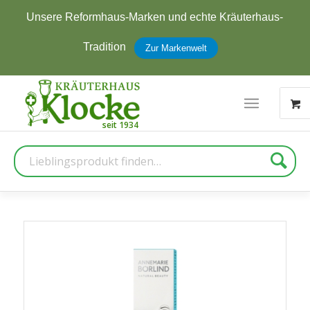
ere Reformhaus-Marken und echte Kräuterhaus-
J
Tradition
Zur Markenwelt
Suche