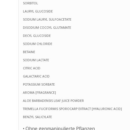
SORBITOL
LAURYL GLUCOSIDE
SODIUM LAURYL SULFOACETATE
DISODIUM COCOYL GLUTAMATE
DECYL GLUCOSIDE
SODIUM CHLORIDE
BETAINE
SODIUM LACTATE
CITRIC ACID
GALACTARIC ACID
POTASSIUM SORBATE
AROMA [FRAGRANCE]
ALOE BARBADENSIS LEAF JUICE POWDER
TREMELLA FUCIFORMIS SPOROCARP EXTRACT [HYALURONIC ACID]
BENZYL SALICYLATE
• Ohne genmanipulierte Pflanzen