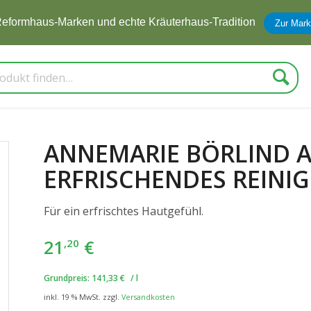
eformhaus-Marken und echte Kräuterhaus-Tradition
Zur Mark
Suche
ANNEMARIE BÖRLIND 
ERFRISCHENDES REINI
Für ein erfrischtes Hautgefühl.
21
€
,20
Grundpreis:
141,33
€
/
l
inkl. 19 % MwSt.
zzgl.
Versandkosten