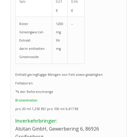
Salz
0,01
0,06
g
g
Roter
1200
–
Ginsengwurzel-
mg
Extrakt
96
darin enthalten
mg
Ginsenoside
Enthält geringfügige Mengen von Fett sowie gesättigten
Fettsäuren.
¹% der Referenzmenge
Broteinheiten:
pro 20 ml 1,250 BE/ pro 100 ml 6,417 BE
Inverkehrbringer:
Alsitan GmbH, Gewerbering 6, 86926
Greifenberg