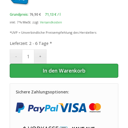
war:
ist:
39
€
36
€.
,99
,99
Grundpreis:
76,90
€
71,13
€
/
l
inkl. 7 % MwSt.
zzgl.
Versandkosten
*UVP = Unverbindliche Preisempfehlung des Herstellers
Lieferzeit:
2 - 6 Tage *
In den Warenkorb
Sichere Zahlungsoptionen: