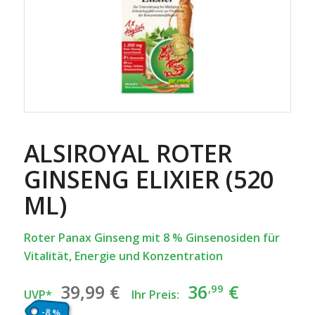
ALSIROYAL ROTER
GINSENG ELIXIER (520
ML)
Roter Panax Ginseng mit 8 % Ginsenosiden für
Vitalität, Energie und Konzentration
Ursprünglicher
Aktuelle
39
,99
€
36
€
,99
UVP*
Ihr Preis:
Preis
Preis
-8 %