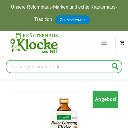
Jetzt zum Newsletter anmelden und
5 € Rabatt
erhalten
Zur Anmeldung
Suche
Angebot!