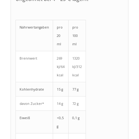
Nährwertangaben
pro
pro
20
100
ml
ml
Brennwert
269
1320
kJ/64
kJ/312
kcal
kcal
Kohlenhydrate
15 g
77 g
davon Zucker*
14 g
72 g
Eiweiß
<0,5
0,1 g
g