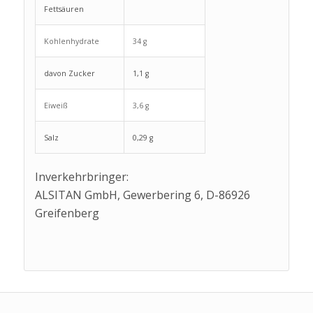
Fettsäuren
Kohlenhydrate
34 g
davon Zucker
1,1 g
Eiweiß
3,6 g
Salz
0,29 g
Inverkehrbringer:
ALSITAN GmbH, Gewerbering 6, D-86926
Greifenberg