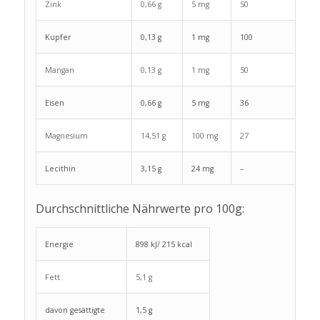
Zink
0,66 g
5 mg
50
Kupfer
0,13 g
1 mg
100
Mangan
0,13 g
1 mg
50
Eisen
0,66 g
5 mg
36
Magnesium
14,51 g
100 mg
27
Lecithin
3,15 g
24 mg
–
Durchschnittliche Nährwerte pro 100g:
Energie
898 kJ/ 215 kcal
Fett
5,1 g
davon gesättigte
1,5 g