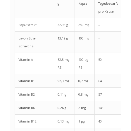
g
Kapsel
Tagesbedarfs
pro Kapsel
Soja-Extrakt
32,98 g
250 mg
–
davon Soja-
13,19 g
100 mg
–
Isoflavone
Vitamin A
52,8 mg
400 μg
50
RE
RE
Vitamin B1
92,3 mg
0,7 mg
64
Vitamin B2
0,11 g
0,8 mg
57
Vitamin B6
0,26 g
2 mg
143
Vitamin B12
0,13 mg
1 μg
40