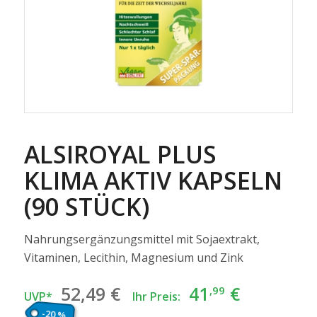
ALSIROYAL PLUS
KLIMA AKTIV KAPSELN
(90 STÜCK)
Nahrungsergänzungsmittel mit Sojaextrakt,
Vitaminen, Lecithin, Magnesium und Zink
Ursprünglicher
Aktuelle
52
,49
€
41
€
,99
UVP*
Ihr Preis:
Preis
Preis
-20 %