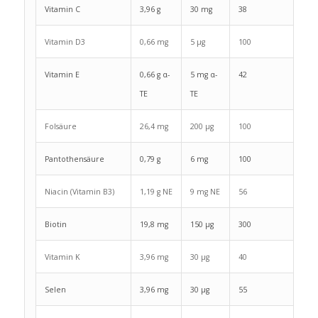
Vitamin C
3,96 g
30 mg
38
Vitamin D3
0,66 mg
5 μg
100
Vitamin E
0,66 g α-
5 mg α-
42
TE
TE
Folsäure
26,4 mg
200 μg
100
Pantothensäure
0,79 g
6 mg
100
Niacin (Vitamin B3)
1,19 g NE
9 mg NE
56
Biotin
19,8 mg
150 μg
300
Vitamin K
3,96 mg
30 μg
40
Selen
3,96 mg
30 μg
55