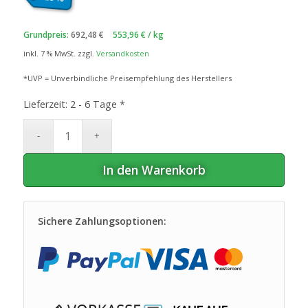
war:
ist:
52
€
41
€.
,49
,99
Grundpreis:
692,48
€
553,96
€
/
kg
inkl. 7 % MwSt.
zzgl.
Versandkosten
*UVP = Unverbindliche Preisempfehlung des Herstellers
Lieferzeit:
2 - 6 Tage *
In den Warenkorb
Sichere Zahlungsoptionen: