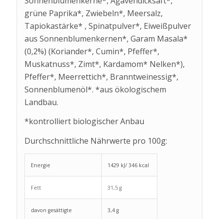
Sonnenblumenkerne*, Agavendicksaft*,
grüne Paprika*, Zwiebeln*, Meersalz,
Tapiokastärke* , Spinatpulver*, Eiweißpulver
aus Sonnenblumenkernen*, Garam Masala*
(0,2%) (Koriander*, Cumin*, Pfeffer*,
Muskatnuss*, Zimt*, Kardamom* Nelken*),
Pfeffer*, Meerrettich*, Branntweinessig*,
Sonnenblumenöl*. *aus ökologischem
Landbau.
*kontrolliert biologischer Anbau
Durchschnittliche Nährwerte pro 100g:
Energie
1429 kJ/ 346 kcal
Fett
31,5 g
davon gesättigte
3,4 g