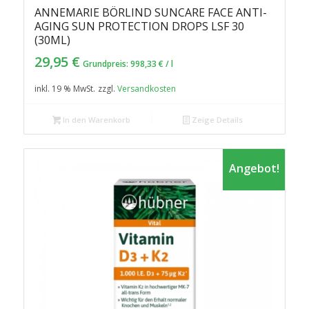
ANNEMARIE BÖRLIND SUNCARE FACE ANTI-
AGING SUN PROTECTION DROPS LSF 30
(30ML)
29,95
€
Grundpreis:
998,33
€
/
l
inkl. 19 % MwSt.
zzgl.
Versandkosten
In den Warenkorb
Zeige Details
Angebot!