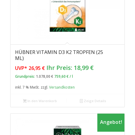
HÜBNER VITAMIN D3 K2 TROPFEN (25
ML)
Ursprünglicher
Aktueller
Ihr Preis:
18,99
€
UVP*
26,95
€
Preis
Preis
Grundpreis:
1.078,00
€
759,60
€
/
l
war:
ist:
inkl. 7 % MwSt.
zzgl.
Versandkosten
26,95 €
18,99 €.
In den Warenkorb
Zeige Details
Angebot!