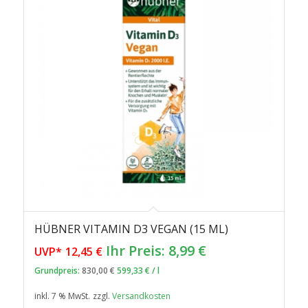
HÜBNER VITAMIN D3 VEGAN (15 ML)
Ursprünglicher
Aktueller
Ihr Preis:
8,99
€
UVP*
12,45
€
Preis
Preis
Grundpreis:
830,00
€
599,33
€
/
l
war:
ist:
inkl. 7 % MwSt.
zzgl.
Versandkosten
12,45 €
8,99 €.