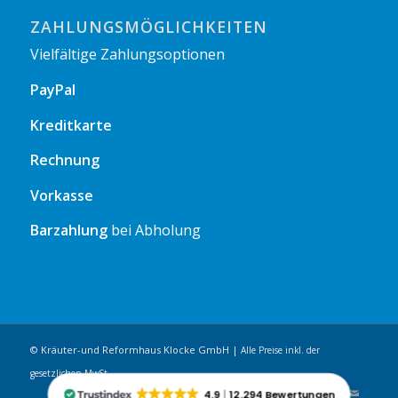
ZAHLUNGSMÖGLICHKEITEN
Vielfältige Zahlungsoptionen
PayPal
Kreditkarte
Rechnung
Vorkasse
Barzahlung
bei Abholung
© Kräuter-und Reformhaus Klocke GmbH |
Alle Preise inkl. der
gesetzlichen MwSt.
4.9
12.294 Bewertungen