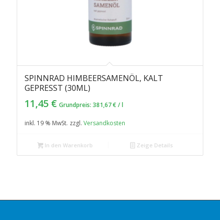
SPINNRAD HIMBEERSAMENÖL, KALT
GEPRESST (30ML)
11,45
€
Grundpreis:
381,67
€
/
l
inkl. 19 % MwSt.
zzgl.
Versandkosten
In den Warenkorb
Zeige Details