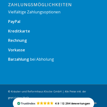
ZAHLUNGSMÖGLICHKEITEN
Vielfältige Zahlungsoptionen
PayPal
Kreditkarte
Rechnung
Vorkasse
Barzahlung
bei Abholung
© Kräuter-und Reformhaus Klocke GmbH |
Alle Preise inkl. der
gesetzlichen MwSt.
4.9
12.294 Bewertungen