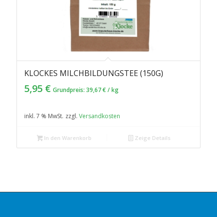
KLOCKES MILCHBILDUNGSTEE (150G)
4.83
5,95
€
Grundpreis:
39,67
€
/
kg
inkl. 7 % MwSt.
zzgl.
Versandkosten
In den Warenkorb
Zeige Details