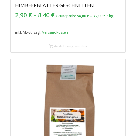
HIMBEERBLÄTTER GESCHNITTEN
4.93
2,90
€
–
8,40
€
Grundpreis:
58,00
€
–
42,00
€
/
kg
inkl. MwSt.
zzgl.
Versandkosten
Ausführung wählen