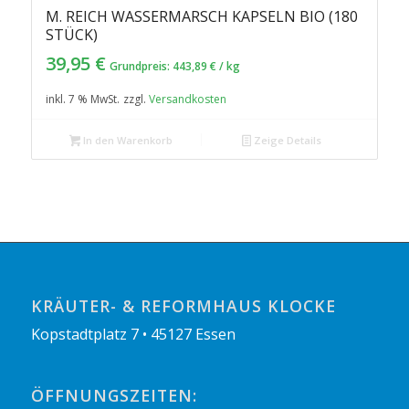
M. REICH WASSERMARSCH KAPSELN BIO (180
STÜCK)
39,95
€
Grundpreis:
443,89
€
/
kg
inkl. 7 % MwSt.
zzgl.
Versandkosten
In den Warenkorb
Zeige Details
KRÄUTER- & REFORMHAUS KLOCKE
Kopstadtplatz 7 • 45127 Essen
ÖFFNUNGSZEITEN: