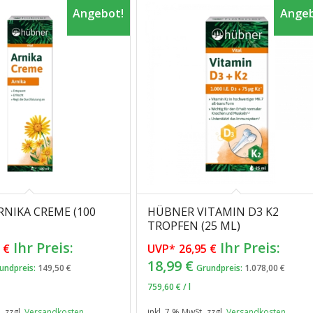
Angebot!
Angeb
NIKA CREME (100
HÜBNER VITAMIN D3 K2
5.00
TROPFEN (25 ML)
Ursprünglicher
Ursprünglich
Ihr Preis:
Ihr Preis:
5
€
UVP*
26,95
€
Preis
Preis
tueller
Aktueller
18,99
€
undpreis:
149,50
€
Grundpreis:
1.078,00
€
war:
war:
eis
Preis
759,60
€
/
l
14,95 €
26,95 €
t:
ist:
.
zzgl.
Versandkosten
inkl. 7 % MwSt.
zzgl.
Versandkosten