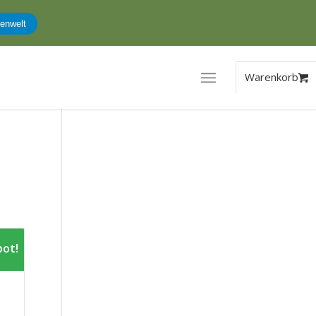
enwelt
ot!