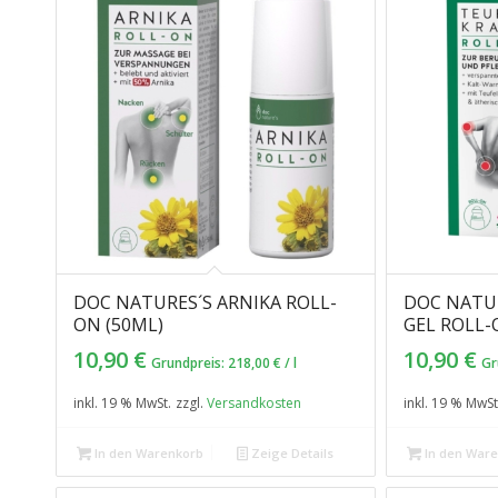
DOC NATURES´S ARNIKA ROLL-
DOC NATUR
ON (50ML)
GEL ROLL-
10,90
€
10,90
€
Grundpreis:
218,00
€
/
l
Gr
inkl. 19 % MwSt.
zzgl.
Versandkosten
inkl. 19 % MwSt
In den Warenkorb
Zeige Details
In den War