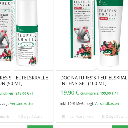
ES´S TEUFELSKRALLE
DOC NATURES´S TEUFELSKRAL
ON (50 ML)
INTENS GEL (100 ML)
19,90
€
undpreis:
218,00
€
/
l
Grundpreis:
199,00
€
/
l
.
zzgl.
Versandkosten
inkl. 19 % MwSt.
zzgl.
Versandkosten
enkorb
Zeige Details
In den Warenkorb
Zeige Details