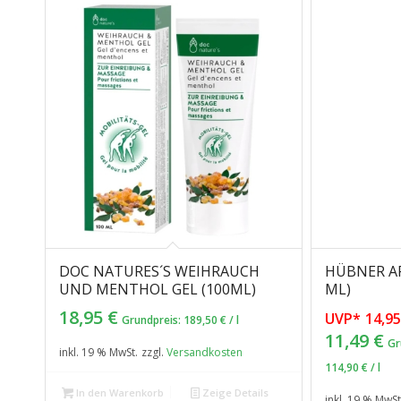
DOC NATURES´S WEIHRAUCH
HÜBNER AR
UND MENTHOL GEL (100ML)
ML)
18,95
€
UVP*
14,9
Grundpreis:
189,50
€
/
l
Ak
11,49
€
Gr
inkl. 19 % MwSt.
zzgl.
Versandkosten
Pr
114,90
€
/
l
is
In den Warenkorb
Zeige Details
inkl. 19 % MwSt