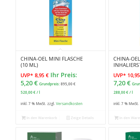
CHINA-OEL MINI FLASCHE
CHINA-OEL
(10 ML)
INHALIERST
Ursprünglicher
Ihr Preis:
UVP*
8,95
€
UVP*
10,9
Preis
Aktueller
Akt
5,20
€
7,20
€
Grundpreis:
895,00
€
Grun
war:
Preis
Pre
520,00
€
/
l
288,00
€
/
l
8,95 €
ist:
ist:
5,20 €.
7,2
inkl. 7 % MwSt.
zzgl.
Versandkosten
inkl. 7 % MwSt.
In den Warenkorb
Zeige Details
In den War