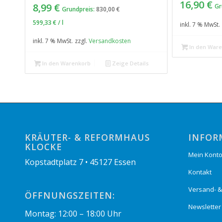
16,90
€
Preis
Aktueller
8,99
€
Gr
Grundpreis:
830,00
€
war:
Preis
599,33
€
/
l
inkl. 7 % MwSt.
12,45 €
ist:
8,99 €.
inkl. 7 % MwSt.
zzgl.
Versandkosten
In den War
In den Warenkorb
Zeige Details
KRÄUTER- & REFORMHAUS
INFOR
KLOCKE
Mein Kont
Kopstadtplatz 7 • 45127 Essen
Kontakt
Versand- 
ÖFFNUNGSZEITEN:
Newsletter
Montag: 12:00 – 18:00 Uhr