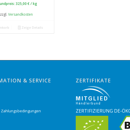
undpreis:
325,00
€
/
kg
zzgl.
Versandkosten
enkorb
Zeige Details
MATION & SERVICE
ZERTIFIKATE
o
ZERTIFIZIERUNG DE-ÖK
& Zahlungsbedingungen