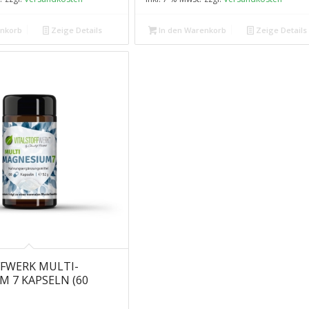
,49 €.
18,99 €.
enkorb
Zeige Details
In den Warenkorb
Zeige Details
FWERK MULTI-
 7 KAPSELN (60