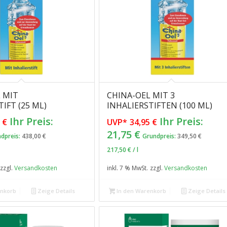
 MIT
CHINA-OEL MIT 3
IFT (25 ML)
INHALIERSTIFTEN (100 ML)
Ursprünglicher
Ursprünglich
Ihr Preis:
Ihr Preis:
5
€
UVP*
34,95
€
Preis
Preis
ueller
Aktueller
21,75
€
dpreis:
438,00
€
Grundpreis:
349,50
€
war:
war:
is
Preis
217,50
€
/
l
10,95 €
34,95 €
ist:
0 €.
21,75 €.
zzgl.
Versandkosten
inkl. 7 % MwSt.
zzgl.
Versandkosten
enkorb
Zeige Details
In den Warenkorb
Zeige Details