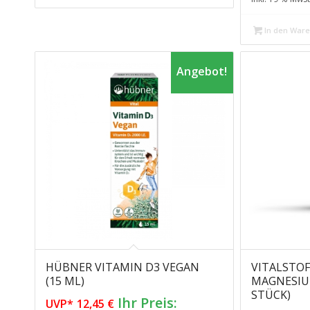
11
In den War
Angebot!
HÜBNER VITAMIN D3 VEGAN
VITALSTOF
(15 ML)
MAGNESIUM
STÜCK)
Ursprünglicher
Ihr Preis:
UVP*
12,45
€