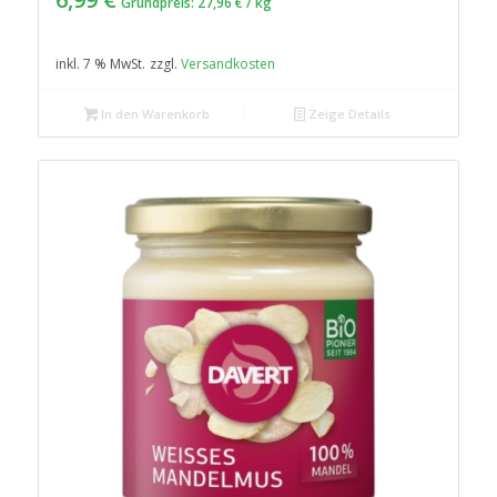
Grundpreis:
27,96
€
/
kg
inkl. 7 % MwSt.
zzgl.
Versandkosten
In den Warenkorb
Zeige Details