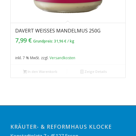
DAVERT WEISSES MANDELMUS 250G
7,99
€
Grundpreis:
31,96
€
/
kg
inkl. 7 % MwSt.
zzgl.
Versandkosten
In den Warenkorb
Zeige Details
KRÄUTER- & REFORMHAUS KLOCKE
Kopstadtplatz 7 • 45127 Essen