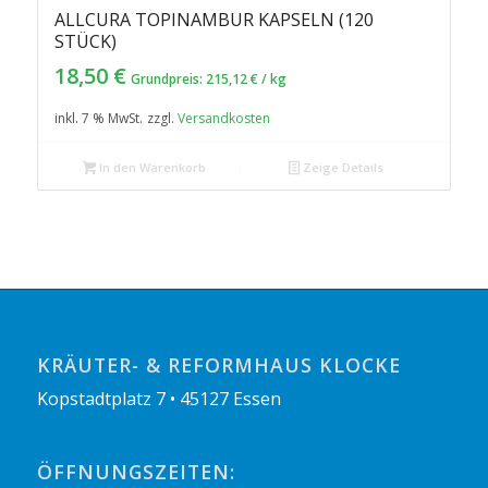
ALLCURA TOPINAMBUR KAPSELN (120
STÜCK)
18,50
€
Grundpreis:
215,12
€
/
kg
inkl. 7 % MwSt.
zzgl.
Versandkosten
In den Warenkorb
Zeige Details
KRÄUTER- & REFORMHAUS KLOCKE
Kopstadtplatz 7 • 45127 Essen
ÖFFNUNGSZEITEN: