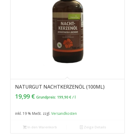
NATURGUT NACHTKERZENÖL (100ML)
4.50
19,99
€
Grundpreis:
199,90
€
/
l
inkl. 19 % MwSt.
zzgl.
Versandkosten
In den Warenkorb
Zeige Details