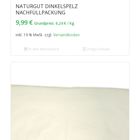
NATURGUT DINKELSPELZ
5.00
NACHFÜLLPACKUNG
9,99
€
Grundpreis:
6,24
€
/
kg
inkl. 19 % MwSt.
zzgl.
Versandkosten
In den Warenkorb
Zeige Details