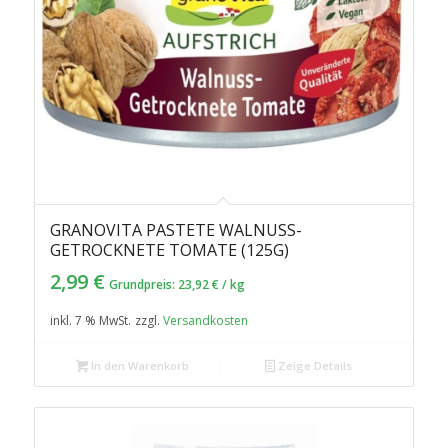
GRANOVITA PASTETE WALNUSS-
GETROCKNETE TOMATE (125G)
2,99
€
Grundpreis:
23,92
€
/
kg
inkl. 7 % MwSt.
zzgl.
Versandkosten
In den Warenkorb
Zeige Details