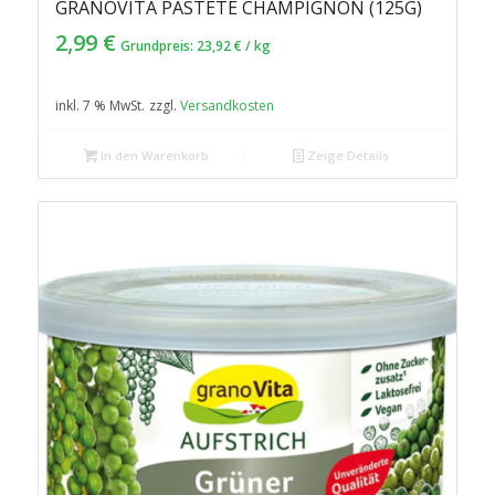
GRANOVITA PASTETE CHAMPIGNON (125G)
2,99
€
Grundpreis:
23,92
€
/
kg
inkl. 7 % MwSt.
zzgl.
Versandkosten
In den Warenkorb
Zeige Details