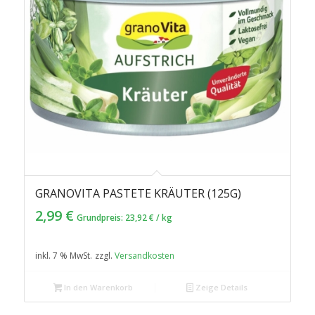
GRANOVITA PASTETE KRÄUTER (125G)
2,99
€
Grundpreis:
23,92
€
/
kg
inkl. 7 % MwSt.
zzgl.
Versandkosten
In den Warenkorb
Zeige Details