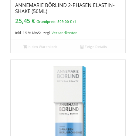
ANNEMARIE BÖRLIND 2-PHASEN ELASTIN-
SHAKE (50ML)
25,45
€
Grundpreis:
509,00
€
/
l
inkl. 19 % MwSt.
zzgl.
Versandkosten
In den Warenkorb
Zeige Details