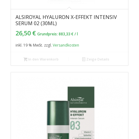
ALSIROYAL HYALURON X-EFFEKT INTENSIV
SERUM 02 (30ML)
26,50
€
Grundpreis:
883,33
€
/
l
inkl. 19 % MwSt.
zzgl.
Versandkosten
In den Warenkorb
Zeige Details