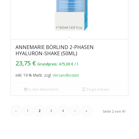
ANNEMARIE BÖRLIND 2-PHASEN
HYALURON-SHAKE (50ML)
23,75
€
Grundpreis:
475,00
€
/
l
inkl. 19 % MwSt.
zzgl.
Versandkosten
In den Warenkorb
Zeige Details
‹
1
2
3
4
›
»
Seite 2 von 41