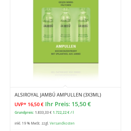
ALSIROYAL JAMBÚ AMPULLEN (3X3ML)
Ursprünglicher
Aktueller
Ihr Preis:
15,50
€
UVP*
16,50
€
Preis
Preis
Grundpreis:
1.833,33
€
1.722,22
€
/
l
war:
ist:
inkl. 19 % MwSt.
zzgl.
Versandkosten
16,50 €
15,50 €.