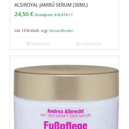
ALSIROYAL JAMBÚ SERUM (30ML)
24,50
€
Grundpreis:
816,67
€
/
l
inkl. 19 % MwSt.
zzgl.
Versandkosten
Weiterlesen
Zeige Details