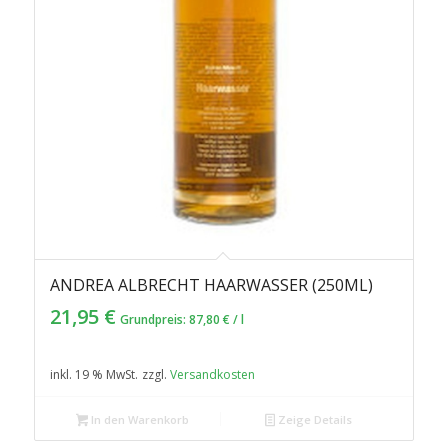
ANDREA ALBRECHT HAARWASSER (250ML)
2.00
21,95
€
Grundpreis:
87,80
€
/
l
inkl. 19 % MwSt.
zzgl.
Versandkosten
In den Warenkorb
Zeige Details