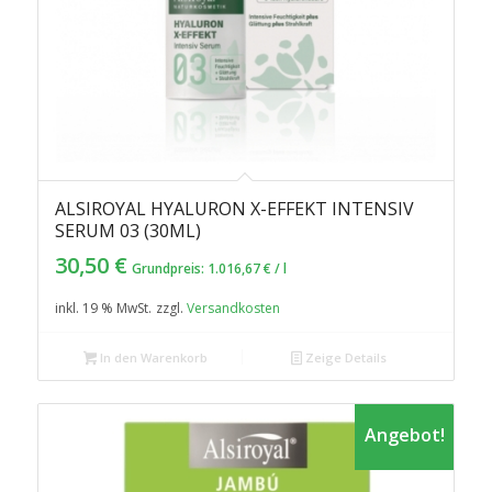
ALSIROYAL HYALURON X-EFFEKT INTENSIV
SERUM 03 (30ML)
30,50
€
Grundpreis:
1.016,67
€
/
l
inkl. 19 % MwSt.
zzgl.
Versandkosten
In den Warenkorb
Zeige Details
Angebot!