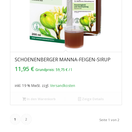
SCHOENENBERGER MANNA-FEIGEN-SIRUP
11,95
€
Grundpreis:
59,75
€
/
l
inkl. 19 % MwSt.
zzgl.
Versandkosten
In den Warenkorb
Zeige Details
1
2
Seite 1 von 2