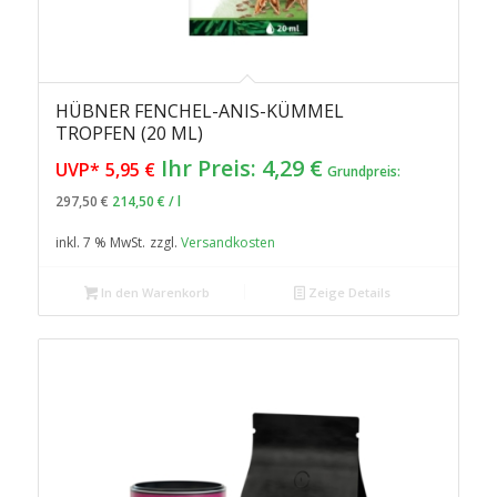
HÜBNER FENCHEL-ANIS-KÜMMEL
TROPFEN (20 ML)
Ursprünglicher
Aktueller
Ihr Preis:
4,29
€
UVP*
5,95
€
Grundpreis:
Preis
Preis
297,50
€
214,50
€
/
l
war:
ist:
5,95 €
4,29 €.
inkl. 7 % MwSt.
zzgl.
Versandkosten
In den Warenkorb
Zeige Details