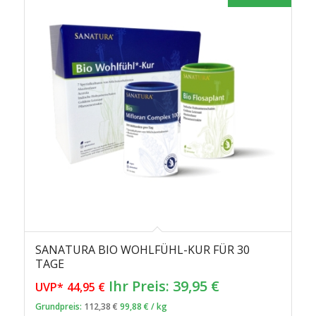
SANATURA BIO WOHLFÜHL-KUR FÜR 30
TAGE
Ursprünglicher
Aktueller
Ihr Preis:
39,95
€
UVP*
44,95
€
Preis
Preis
Grundpreis:
112,38
€
99,88
€
/
kg