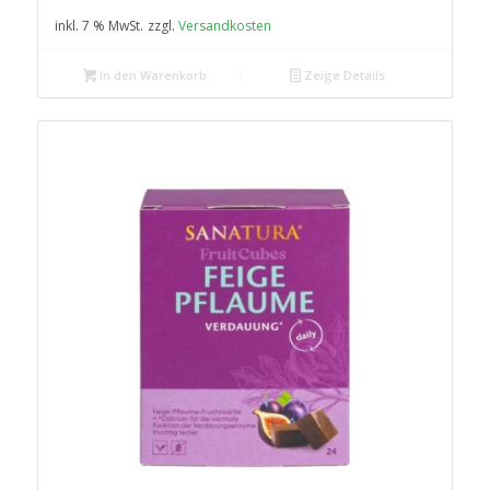
war:
ist:
inkl. 7 % MwSt.
zzgl.
Versandkosten
44,95 €
39,95 €.
In den Warenkorb
Zeige Details