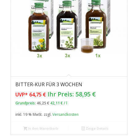
BITTER-KUR FÜR 3 WOCHEN
Ursprünglicher
Aktueller
Ihr Preis:
58,95
€
UVP*
64,75
€
Preis
Preis
Grundpreis:
46,25
€
42,11
€
/
l
war:
ist:
inkl. 19 % MwSt.
zzgl.
Versandkosten
64,75 €
58,95 €.
In den Warenkorb
Zeige Details