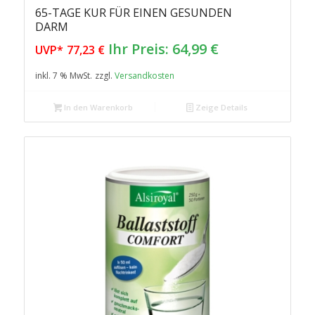
65-TAGE KUR FÜR EINEN GESUNDEN
DARM
Ursprünglicher
Aktueller
Ihr Preis:
64,99
€
UVP*
77,23
€
Preis
Preis
inkl. 7 % MwSt.
zzgl.
Versandkosten
war:
ist:
77,23 €
64,99 €.
In den Warenkorb
Zeige Details