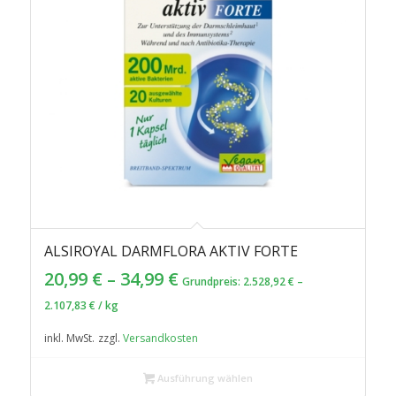
ALSIROYAL DARMFLORA AKTIV FORTE
20,99
€
–
34,99
€
Grundpreis:
2.528,92
€
–
2.107,83
€
/
kg
inkl. MwSt.
zzgl.
Versandkosten
Ausführung wählen