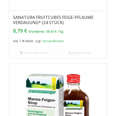
SANATURA FRUITCUBES FEIGE-PFLAUME
VERDAUUNG* (24 STÜCK)
8,79
€
Grundpreis:
36,63
€
/
kg
inkl. 7 % MwSt.
zzgl.
Versandkosten
In den Warenkorb
Zeige Details