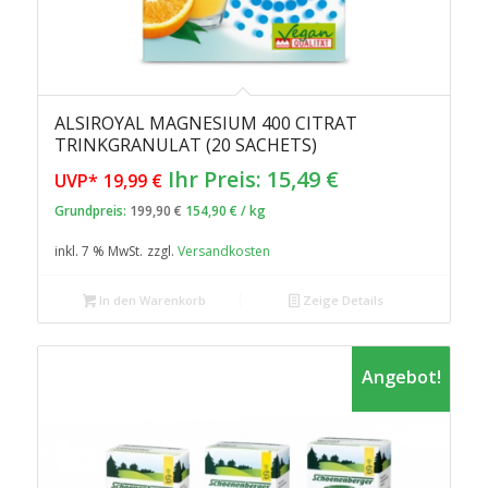
ALSIROYAL MAGNESIUM 400 CITRAT
TRINKGRANULAT (20 SACHETS)
Ursprünglicher
Aktueller
Ihr Preis:
15,49
€
UVP*
19,99
€
Preis
Preis
Grundpreis:
199,90
€
154,90
€
/
kg
war:
ist:
inkl. 7 % MwSt.
zzgl.
Versandkosten
19,99 €
15,49 €.
In den Warenkorb
Zeige Details
Angebot!