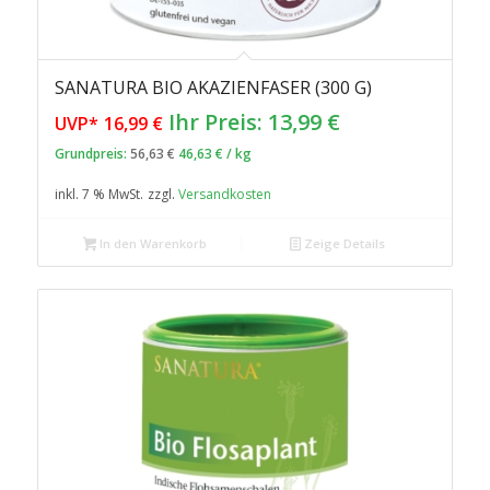
SANATURA BIO AKAZIENFASER (300 G)
Ursprünglicher
Aktueller
Ihr Preis:
13,99
€
UVP*
16,99
€
Preis
Preis
Grundpreis:
56,63
€
46,63
€
/
kg
war:
ist:
inkl. 7 % MwSt.
zzgl.
Versandkosten
16,99 €
13,99 €.
In den Warenkorb
Zeige Details