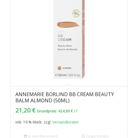
ANNEMARIE BÖRLIND BB CREAM BEAUTY
BALM ALMOND (50ML)
21,20
€
Grundpreis:
424,00
€
/
l
inkl. 19 % MwSt.
zzgl.
Versandkosten
In den Warenkorb
Zeige Details