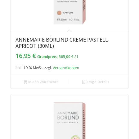
ANNEMARIE BÖRLIND CREME PASTELL
APRICOT (30ML)
16,95
€
Grundpreis:
565,00
€
/
l
inkl. 19 % MwSt.
zzgl.
Versandkosten
In den Warenkorb
Zeige Details