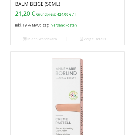
BALM BEIGE (50ML)
21,20
€
Grundpreis:
424,00
€
/
l
inkl. 19 % MwSt.
zzgl.
Versandkosten
In den Warenkorb
Zeige Details