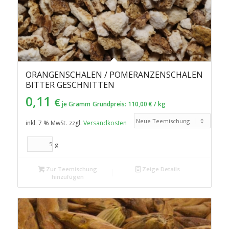
ORANGENSCHALEN / POMERANZENSCHALEN
BITTER GESCHNITTEN
0,11
€
je Gramm
Grundpreis:
110,00
€
/
kg
inkl. 7 % MwSt.
zzgl.
Versandkosten
g
Zur Teemischung
Zeige Details
hinzufügen