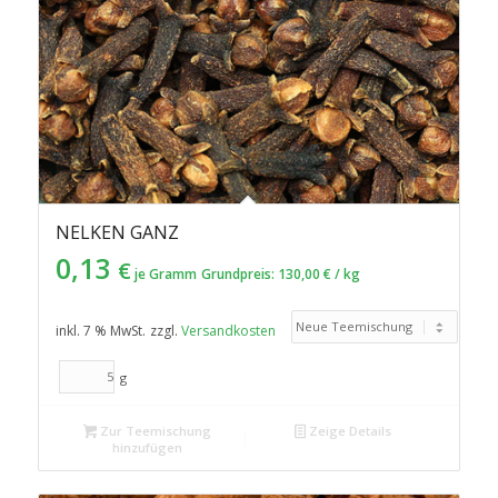
NELKEN GANZ
0,13
€
je Gramm
Grundpreis:
130,00
€
/
kg
inkl. 7 % MwSt.
zzgl.
Versandkosten
g
Zur Teemischung
Zeige Details
hinzufügen