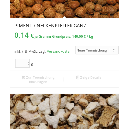
PIMENT / NELKENPFEFFER GANZ
0,14
€
je Gramm
Grundpreis:
140,00
€
/
kg
inkl. 7 % MwSt.
zzgl.
Versandkosten
g
Zur Teemischung
Zeige Details
hinzufügen