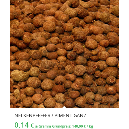
NELKENPFEFFER / PIMENT GANZ
0,14
€
je Gramm
Grundpreis:
140,00
€
/
kg