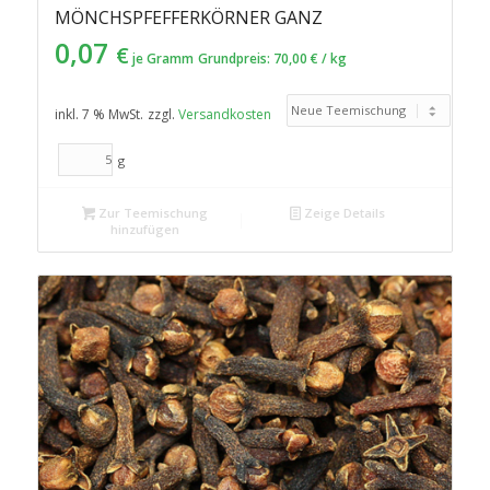
MÖNCHSPFEFFERKÖRNER GANZ
0,07
€
je Gramm
Grundpreis:
70,00
€
/
kg
inkl. 7 % MwSt.
zzgl.
Versandkosten
g
Zur Teemischung
Zeige Details
hinzufügen