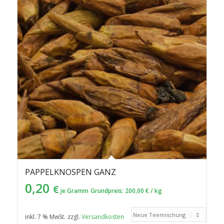
PAPPELKNOSPEN GANZ
0,20
€
je Gramm
Grundpreis:
200,00
€
/
kg
inkl. 7 % MwSt.
zzgl.
Versandkosten