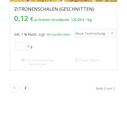
ZITRONENSCHALEN (GESCHNITTEN)
0,12
€
je Gramm
Grundpreis:
120,00
€
/
kg
inkl. 7 % MwSt.
zzgl.
Versandkosten
g
Zur Teemischung
Zeige Details
hinzufügen
1
2
Seite 2 von 2