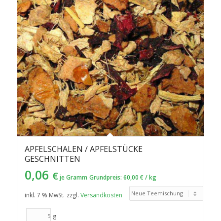
aufsteigender
Reihenfolge
zu
sortieren
APFELSCHALEN / APFELSTÜCKE
GESCHNITTEN
0,06
€
je Gramm
Grundpreis:
60,00
€
/
kg
inkl. 7 % MwSt.
zzgl.
Versandkosten
g