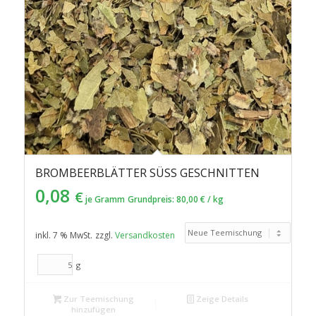
BROMBEERBLÄTTER SÜSS GESCHNITTEN
0,08
€
je Gramm
Grundpreis:
80,00
€
/
kg
inkl. 7 % MwSt.
zzgl.
Versandkosten
g
Zur Teemischung
Zeige Details
hinzufügen