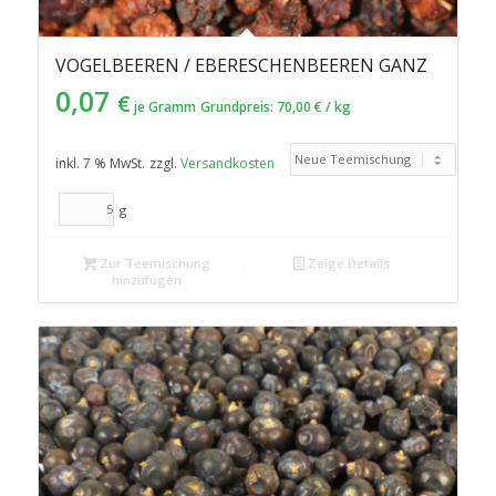
VOGELBEEREN / EBERESCHENBEEREN GANZ
0,07
€
je Gramm
Grundpreis:
70,00
€
/
kg
inkl. 7 % MwSt.
zzgl.
Versandkosten
g
Zur Teemischung
Zeige Details
hinzufügen