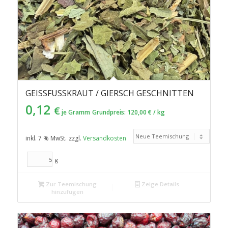
GEISSFUSSKRAUT / GIERSCH GESCHNITTEN
0,12
€
je Gramm
Grundpreis:
120,00
€
/
kg
inkl. 7 % MwSt.
zzgl.
Versandkosten
g
Zur Teemischung
Zeige Details
hinzufügen