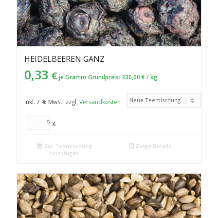
HEIDELBEEREN GANZ
0,33
€
je Gramm
Grundpreis:
330,00
€
/
kg
inkl. 7 % MwSt.
zzgl.
Versandkosten
g
Zur Teemischung
Zeige Details
hinzufügen