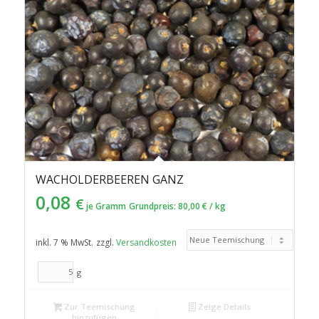
WACHOLDERBEEREN GANZ
0,08
€
je Gramm
Grundpreis:
80,00
€
/
kg
inkl. 7 % MwSt.
zzgl.
Versandkosten
g
Zur Teemischung
Zeige Details
hinzufügen