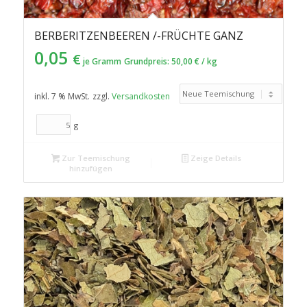
BERBERITZENBEEREN /-FRÜCHTE GANZ
0,05
€
je Gramm
Grundpreis:
50,00
€
/
kg
inkl. 7 % MwSt.
zzgl.
Versandkosten
g
Zur Teemischung
Zeige Details
hinzufügen