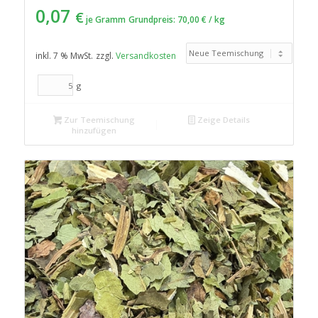
0,07
€
je Gramm
Grundpreis:
70,00
€
/
kg
inkl. 7 % MwSt.
zzgl.
Versandkosten
g
Zur Teemischung
Zeige Details
hinzufügen