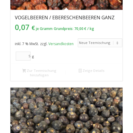
VOGELBEEREN / EBERESCHENBEEREN GANZ
0,07
€
je Gramm
Grundpreis:
70,00
€
/
kg
inkl. 7 % MwSt.
zzgl.
Versandkosten
g
Zur Teemischung
Zeige Details
hinzufügen