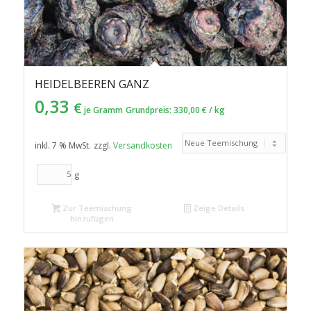
HEIDELBEEREN GANZ
0,33
€
je Gramm
Grundpreis:
330,00
€
/
kg
inkl. 7 % MwSt.
zzgl.
Versandkosten
g
Zur Teemischung
Zeige Details
hinzufügen