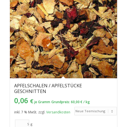
aufsteigender
Reihenfolge
zu
sortieren
APFELSCHALEN / APFELSTÜCKE
GESCHNITTEN
0,06
€
je Gramm
Grundpreis:
60,00
€
/
kg
inkl. 7 % MwSt.
zzgl.
Versandkosten
g