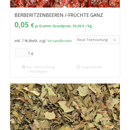
BERBERITZENBEEREN /-FRÜCHTE GANZ
0,05
€
je Gramm
Grundpreis:
50,00
€
/
kg
inkl. 7 % MwSt.
zzgl.
Versandkosten
g
Zur Teemischung
Zeige Details
hinzufügen