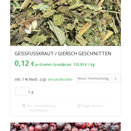
GEISSFUSSKRAUT / GIERSCH GESCHNITTEN
0,12
€
je Gramm
Grundpreis:
120,00
€
/
kg
inkl. 7 % MwSt.
zzgl.
Versandkosten
g
Zur Teemischung
Zeige Details
hinzufügen