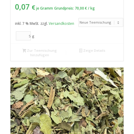
0,07
€
je Gramm
Grundpreis:
70,00
€
/
kg
inkl. 7 % MwSt.
zzgl.
Versandkosten
g
Zur Teemischung
Zeige Details
hinzufügen