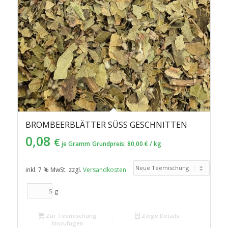
BROMBEERBLÄTTER SÜSS GESCHNITTEN
0,08
€
je Gramm
Grundpreis:
80,00
€
/
kg
inkl. 7 % MwSt.
zzgl.
Versandkosten
g
Zur Teemischung
Zeige Details
hinzufügen