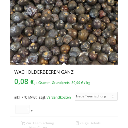
WACHOLDERBEEREN GANZ
0,08
€
je Gramm
Grundpreis:
80,00
€
/
kg
inkl. 7 % MwSt.
zzgl.
Versandkosten
g
Zur Teemischung
Zeige Details
hinzufügen