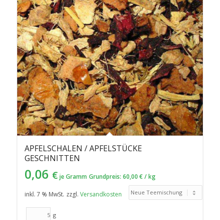
aufsteigender
Reihenfolge
zu
sortieren
APFELSCHALEN / APFELSTÜCKE
GESCHNITTEN
0,06
€
je Gramm
Grundpreis:
60,00
€
/
kg
inkl. 7 % MwSt.
zzgl.
Versandkosten
g