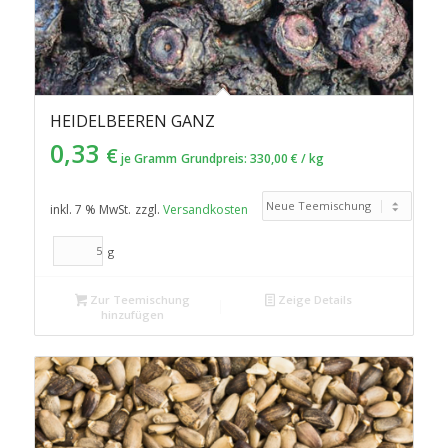
HEIDELBEEREN GANZ
0,33
€
je Gramm
Grundpreis:
330,00
€
/
kg
inkl. 7 % MwSt.
zzgl.
Versandkosten
g
Zur Teemischung
Zeige Details
hinzufügen