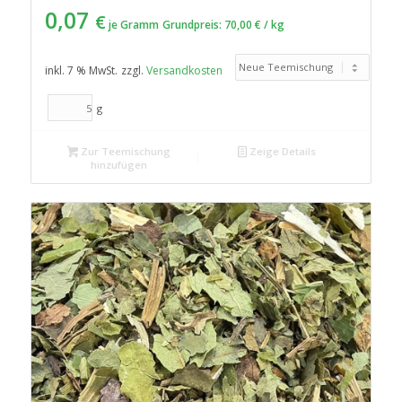
0,07
€
je Gramm
Grundpreis:
70,00
€
/
kg
inkl. 7 % MwSt.
zzgl.
Versandkosten
g
Zur Teemischung
Zeige Details
hinzufügen