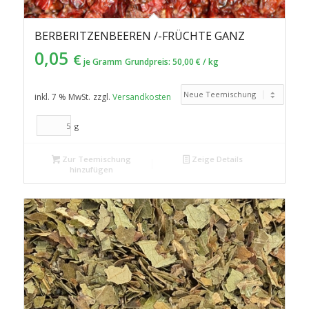
BERBERITZENBEEREN /-FRÜCHTE GANZ
0,05
€
je Gramm
Grundpreis:
50,00
€
/
kg
inkl. 7 % MwSt.
zzgl.
Versandkosten
g
Zur Teemischung
Zeige Details
hinzufügen