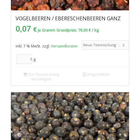
VOGELBEEREN / EBERESCHENBEEREN GANZ
0,07
€
je Gramm
Grundpreis:
70,00
€
/
kg
inkl. 7 % MwSt.
zzgl.
Versandkosten
g
Zur Teemischung
Zeige Details
hinzufügen