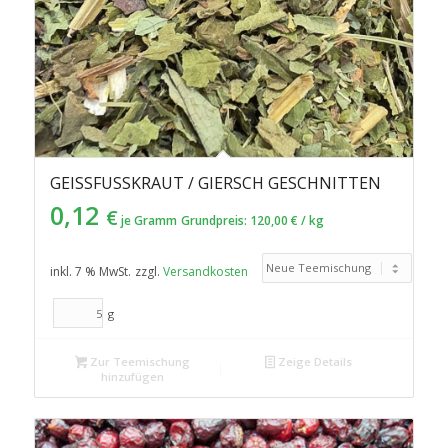
GEISSFUSSKRAUT / GIERSCH GESCHNITTEN
0,12
€
je Gramm
Grundpreis:
120,00
€
/
kg
inkl. 7 % MwSt.
zzgl.
Versandkosten
g
Zur Teemischung
Zeige Details
hinzufügen