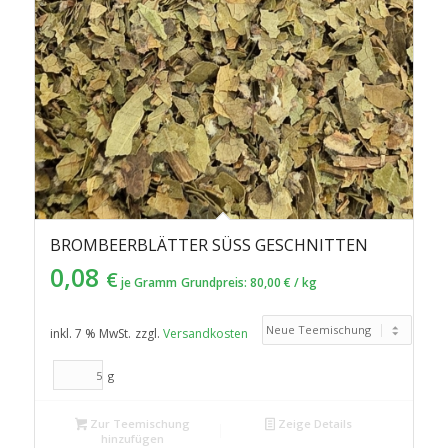
BROMBEERBLÄTTER SÜSS GESCHNITTEN
0,08
€
je Gramm
Grundpreis:
80,00
€
/
kg
inkl. 7 % MwSt.
zzgl.
Versandkosten
g
Zur Teemischung
Zeige Details
hinzufügen