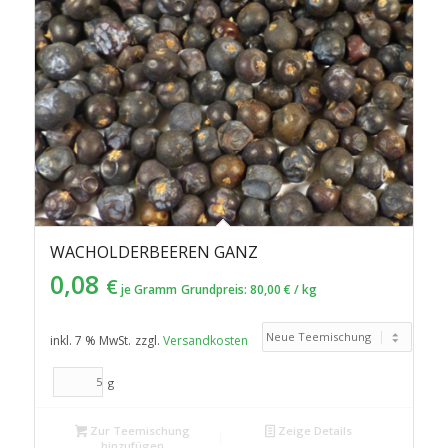
WACHOLDERBEEREN GANZ
0,08
€
je Gramm
Grundpreis:
80,00
€
/
kg
inkl. 7 % MwSt.
zzgl.
Versandkosten
g
Zur Teemischung
Zeige Details
hinzufügen