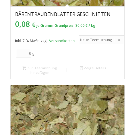
BÄRENTRAUBENBLÄTTER GESCHNITTEN
0,08
€
je Gramm
Grundpreis:
80,00
€
/
kg
inkl. 7 % MwSt.
zzgl.
Versandkosten
g
Zur Teemischung
Zeige Details
hinzufügen