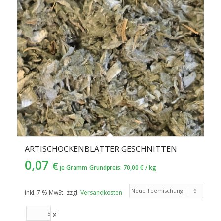
aufsteigender
Reihenfolge
zu
sortieren
ARTISCHOCKENBLÄTTER GESCHNITTEN
0,07
€
je Gramm
Grundpreis:
70,00
€
/
kg
inkl. 7 % MwSt.
zzgl.
Versandkosten
g