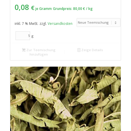
0,08
€
je Gramm
Grundpreis:
80,00
€
/
kg
inkl. 7 % MwSt.
zzgl.
Versandkosten
g
Zur Teemischung
Zeige Details
hinzufügen