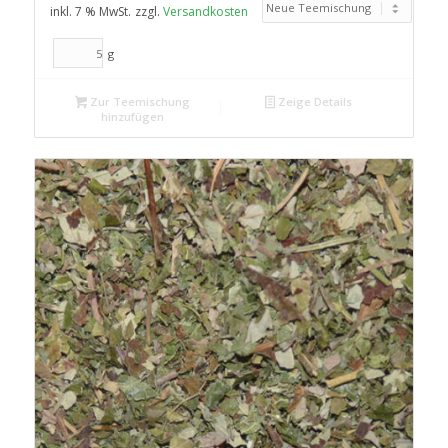
inkl. 7 % MwSt.
zzgl.
Versandkosten
g
Zur Teemischung
Zeige Details
hinzufügen