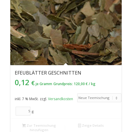
EFEUBLÄTTER GESCHNITTEN
0,12
€
je Gramm
Grundpreis:
120,00
€
/
kg
inkl. 7 % MwSt.
zzgl.
Versandkosten
g
Zur Teemischung
Zeige Details
hinzufügen