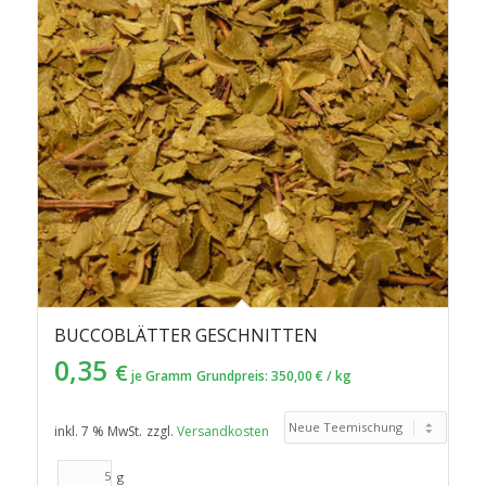
BUCCOBLÄTTER GESCHNITTEN
0,35
€
je Gramm
Grundpreis:
350,00
€
/
kg
inkl. 7 % MwSt.
zzgl.
Versandkosten
g