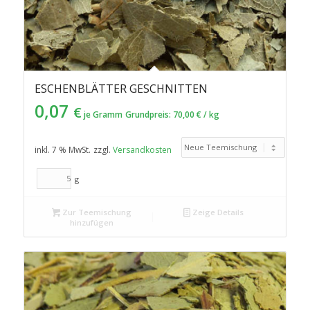
ESCHENBLÄTTER GESCHNITTEN
0,07
€
je Gramm
Grundpreis:
70,00
€
/
kg
inkl. 7 % MwSt.
zzgl.
Versandkosten
g
Zur Teemischung
Zeige Details
hinzufügen