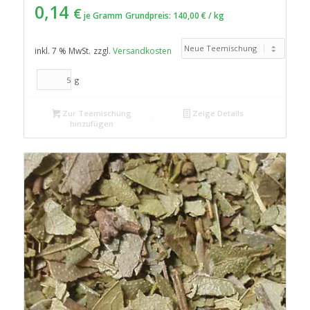
0,14
€
je Gramm
Grundpreis:
140,00
€
/
kg
inkl. 7 % MwSt.
zzgl.
Versandkosten
g
Zur Teemischung
Zeige Details
hinzufügen