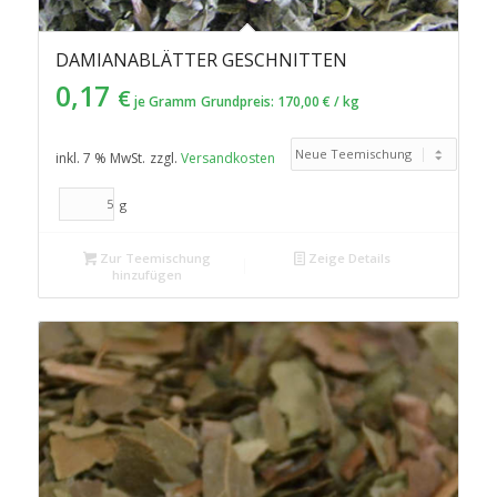
DAMIANABLÄTTER GESCHNITTEN
0,17
€
je Gramm
Grundpreis:
170,00
€
/
kg
inkl. 7 % MwSt.
zzgl.
Versandkosten
g
Zur Teemischung
Zeige Details
hinzufügen