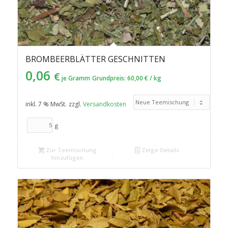
BROMBEERBLÄTTER GESCHNITTEN
0,06
€
je Gramm
Grundpreis:
60,00
€
/
kg
inkl. 7 % MwSt.
zzgl.
Versandkosten
g
Zur Teemischung
Zeige Details
hinzufügen