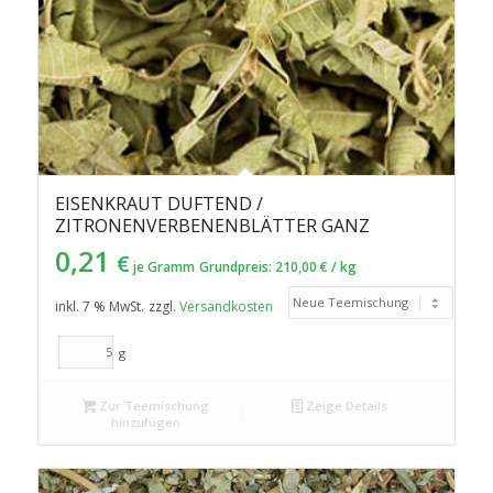
EISENKRAUT DUFTEND /
ZITRONENVERBENENBLÄTTER GANZ
0,21
€
je Gramm
Grundpreis:
210,00
€
/
kg
inkl. 7 % MwSt.
zzgl.
Versandkosten
g
Zur Teemischung
Zeige Details
hinzufügen