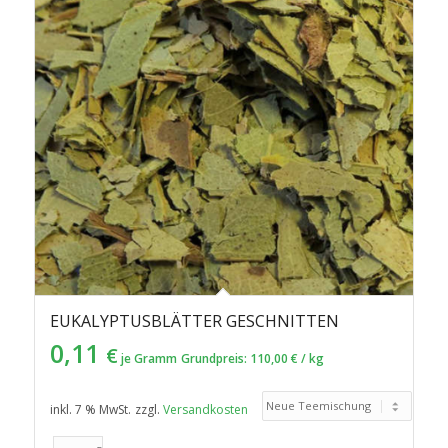
EUKALYPTUSBLÄTTER GESCHNITTEN
0,11
€
je Gramm
Grundpreis:
110,00
€
/
kg
inkl. 7 % MwSt.
zzgl.
Versandkosten