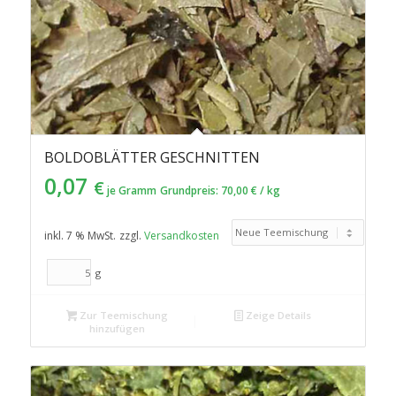
BOLDOBLÄTTER GESCHNITTEN
0,07
€
je Gramm
Grundpreis:
70,00
€
/
kg
inkl. 7 % MwSt.
zzgl.
Versandkosten
g
Zur Teemischung
Zeige Details
hinzufügen