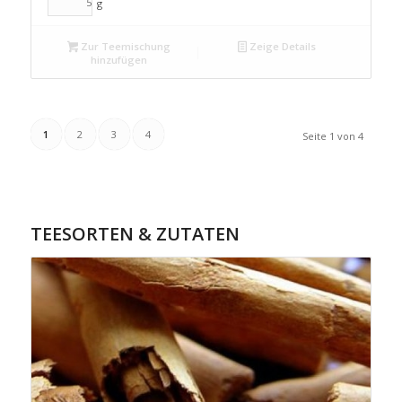
g
Zur Teemischung
Zeige Details
hinzufügen
1
2
3
4
Seite 1 von 4
TEESORTEN & ZUTATEN