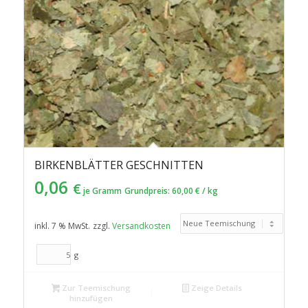
BIRKENBLÄTTER GESCHNITTEN
0,06
€
je Gramm
Grundpreis:
60,00
€
/
kg
inkl. 7 % MwSt.
zzgl.
Versandkosten
g
Zur Teemischung
Zeige Details
hinzufügen