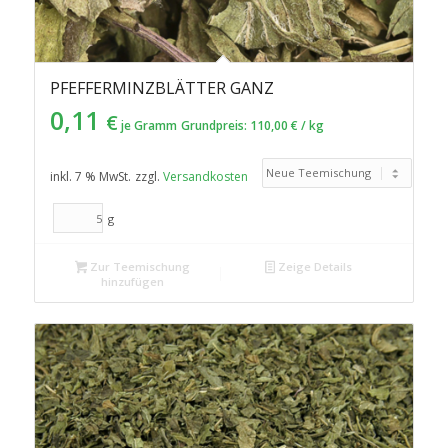
PFEFFERMINZBLÄTTER GANZ
0,11
€
je Gramm
Grundpreis:
110,00
€
/
kg
inkl. 7 % MwSt.
zzgl.
Versandkosten
g
Zur Teemischung
Zeige Details
hinzufügen