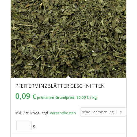
PFEFFERMINZBLÄTTER GESCHNITTEN
0,09
€
je Gramm
Grundpreis:
90,00
€
/
kg
inkl. 7 % MwSt.
zzgl.
Versandkosten
g