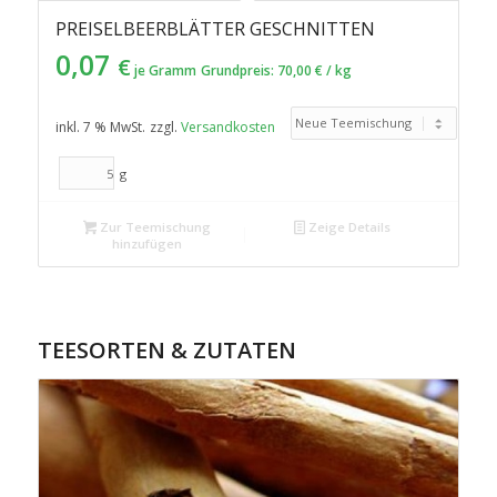
PREISELBEERBLÄTTER GESCHNITTEN
0,07
€
je Gramm
Grundpreis:
70,00
€
/
kg
inkl. 7 % MwSt.
zzgl.
Versandkosten
g
Zur Teemischung
Zeige Details
hinzufügen
TEESORTEN & ZUTATEN