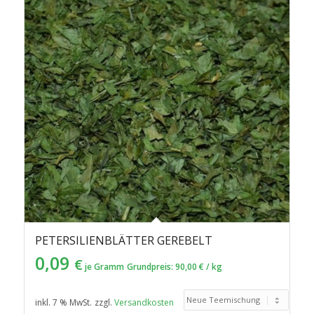
in
aufsteigender
Reihenfolge
zu
sortieren
PETERSILIENBLÄTTER GEREBELT
0,09
€
je Gramm
Grundpreis:
90,00
€
/
kg
inkl. 7 % MwSt.
zzgl.
Versandkosten