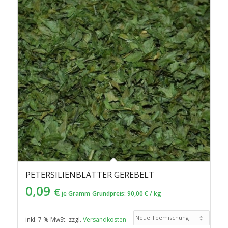
in
aufsteigender
Reihenfolge
zu
sortieren
PETERSILIENBLÄTTER GEREBELT
0,09
€
je Gramm
Grundpreis:
90,00
€
/
kg
inkl. 7 % MwSt.
zzgl.
Versandkosten