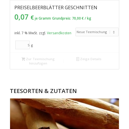
PREISELBEERBLÄTTER GESCHNITTEN
0,07
€
je Gramm
Grundpreis:
70,00
€
/
kg
inkl. 7 % MwSt.
zzgl.
Versandkosten
g
Zur Teemischung
Zeige Details
hinzufügen
TEESORTEN & ZUTATEN