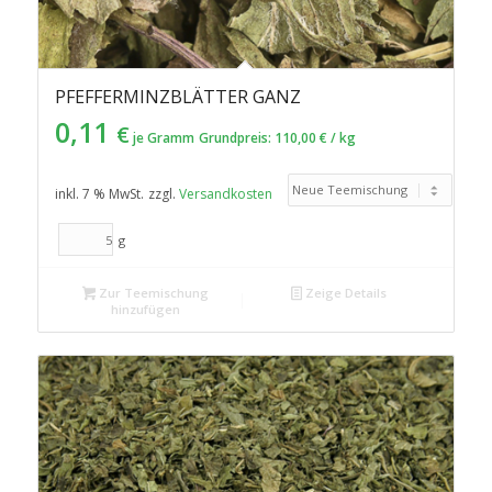
PFEFFERMINZBLÄTTER GANZ
0,11
€
je Gramm
Grundpreis:
110,00
€
/
kg
inkl. 7 % MwSt.
zzgl.
Versandkosten
g
Zur Teemischung
Zeige Details
hinzufügen