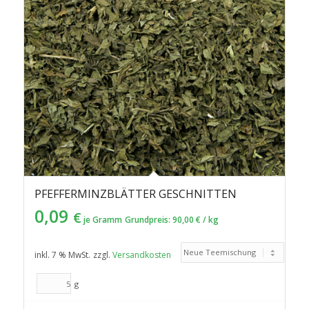
PFEFFERMINZBLÄTTER GESCHNITTEN
0,09
€
je Gramm
Grundpreis:
90,00
€
/
kg
inkl. 7 % MwSt.
zzgl.
Versandkosten
g