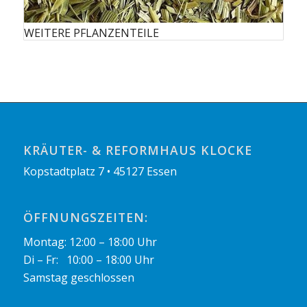
WEITERE PFLANZENTEILE
KRÄUTER- & REFORMHAUS KLOCKE
Kopstadtplatz 7 • 45127 Essen
ÖFFNUNGSZEITEN:
Montag: 12:00 – 18:00 Uhr
Di – Fr: 10:00 – 18:00 Uhr
Samstag geschlossen