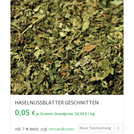
in
aufsteigender
Reihenfolge
zu
sortieren
HASELNUSSBLÄTTER GESCHNITTEN
0,05
€
je Gramm
Grundpreis:
50,00
€
/
kg
inkl. 7 % MwSt.
zzgl.
Versandkosten