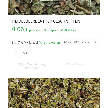
HEIDELBEERBLÄTTER GESCHNITTEN
0,06
€
je Gramm
Grundpreis:
60,00
€
/
kg
inkl. 7 % MwSt.
zzgl.
Versandkosten
g
Zur Teemischung
Zeige Details
hinzufügen